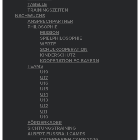
TABELLE
TRAININGSZEITEN
NACHWUCHS
ANSPRECHPARTNER
PHILOSOPHIE
MISSION
SPIELPHILOSOPHIE
WERTE
SCHULKOOPERATION
KINDERSCHUTZ
KOOPERATION FC BAYERN
TEAMS
U19
U17
U16
U15
U14
U13
U12
U11
U10
FÖRDERKADER
SICHTUNGSTRAINING
ALBERT-FUSSBALLCAMPS
OSTERFERIEN CAMP 2026