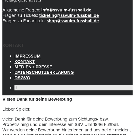
Freitag: geschlossen
Allgemeine Fragen:
info@ssvulm-fussball.de
Fragen zu Tickets:
ticketing@ssvulm-fussball.de
Fragen zu Fanartikeln:
shop@ssvulm-fussball.de
KONTAKT
IMPRESSUM
KONTAKT
MEDIEN / PRESSE
DATENSCHUTZERKLÄRUNG
DSGVO
Vielen Dank für deine Bewerbung
Lieber Spieler,
vielen Dank für deine Bewerbung zum Sichtungs- bzw.
Probetraining und dein Interesse am SSV Ulm 1846 Fußball.
Wir werden deine Bewerbung hinterlegen und uns bei dir melden,