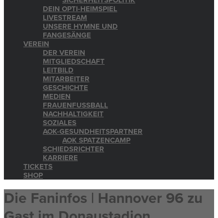
SICHERHEITSPOLITIK
DEIN OPTI-HEIMSPIEL
LIVESTREAM
UNSERE HYMNE UND
FANGESÄNGE
VEREIN
DER VEREIN
MITGLIEDSCHAFT
LEITBILD
MITARBEITER
GESCHICHTE
MEDIEN
FRAUENFUSSBALL
NACHHALTIGKEIT
SOZIALES
AOK-GESUNDHEITSPARTNER
AOK SPATZENCAMP
SCHIEDSRICHTER
KARRIERE
TICKETS
SHOP
Die Faninfos | Hannover 96 zu
Gast im Donaustadion