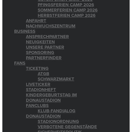
PFINGSFERIEN CAMP 2026
SOMMERFERIEN CAMP 2026
HERBSTFERIEN CAMP 2026
ANFAHRT
NACHWUCHSZENTRUM
BUSINESS
ANSPRECHPARTNER
NEUIGKEITEN
UNSERE PARTNER
SPONSORING
PARTNERFINDER
FANS
TICKETING
ATGB
SCHWARZMARKT
LIVETICKER
STADIONHEFT
KINDERGEBURTSTAG IM
DONAUSTADION
FANCLUBS
KLUB-FANDIALOG
DONAUSTADION
STADIONORDNUNG
VERBOTENE GEGENSTÄNDE