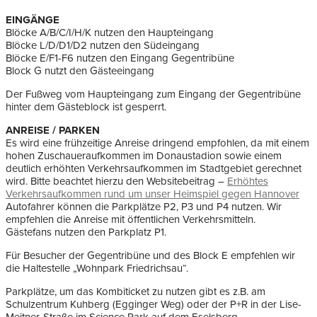
EINGÄNGE
Blöcke A/B/C/I/H/K nutzen den Haupteingang
Blöcke L/D/D1/D2 nutzen den Südeingang
Blöcke E/F1-F6 nutzen den Eingang Gegentribüne
Block G nutzt den Gästeeingang
Der Fußweg vom Haupteingang zum Eingang der Gegentribüne
hinter dem Gästeblock ist gesperrt.
ANREISE / PARKEN
Es wird eine frühzeitige Anreise dringend empfohlen, da mit einem
hohen Zuschaueraufkommen im Donaustadion sowie einem
deutlich erhöhten Verkehrsaufkommen im Stadtgebiet gerechnet
wird. Bitte beachtet hierzu den Websitebeitrag –
Erhöhtes
Verkehrsaufkommen rund um unser Heimspiel gegen Hannover
Autofahrer können die Parkplätze P2, P3 und P4 nutzen. Wir
empfehlen die Anreise mit öffentlichen Verkehrsmitteln.
Gästefans nutzen den Parkplatz P1.
Für Besucher der Gegentribüne und des Block E empfehlen wir
die Haltestelle „Wohnpark Friedrichsau“.
Parkplätze, um das Kombiticket zu nutzen gibt es z.B. am
Schulzentrum Kuhberg (Egginger Weg) oder der P+R in der Lise-