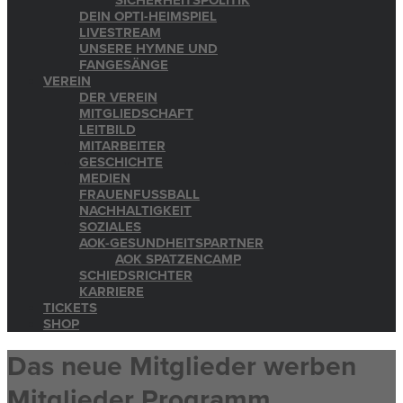
SICHERHEITSPOLITIK
DEIN OPTI-HEIMSPIEL
LIVESTREAM
UNSERE HYMNE UND
FANGESÄNGE
VEREIN
DER VEREIN
MITGLIEDSCHAFT
LEITBILD
MITARBEITER
GESCHICHTE
MEDIEN
FRAUENFUSSBALL
NACHHALTIGKEIT
SOZIALES
AOK-GESUNDHEITSPARTNER
AOK SPATZENCAMP
SCHIEDSRICHTER
KARRIERE
TICKETS
SHOP
Das neue Mitglieder werben
Mitglieder Programm