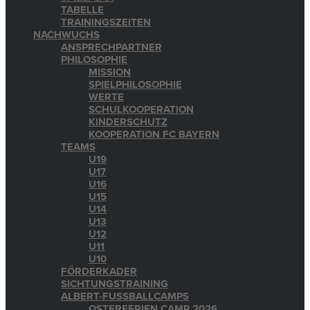
TABELLE
TRAININGSZEITEN
NACHWUCHS
ANSPRECHPARTNER
PHILOSOPHIE
MISSION
SPIELPHILOSOPHIE
WERTE
SCHULKOOPERATION
KINDERSCHUTZ
KOOPERATION FC BAYERN
TEAMS
U19
U17
U16
U15
U14
U13
U12
U11
U10
FÖRDERKADER
SICHTUNGSTRAINING
ALBERT-FUSSBALLCAMPS
OSTERFERIEN CAMP 2026