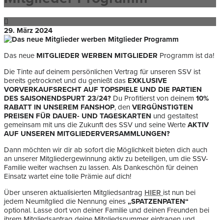
29. März 2024
Das neue
MITGLIEDER WERBEN MITGLIEDER
Programm ist da!
Die Tinte auf deinem persönlichen Vertrag für unseren SSV ist
bereits getrocknet und du genießt das
EXKLUSIVE
VORVERKAUFSRECHT AUF TOPSPIELE UND DIE PARTIEN
DES SAISONENDSPURT 23/24?
Du Profitierst von deinem
10%
RABATT IN UNSEREM FANSHOP
, den
VERGÜNSTIGTEN
PREISEN FÜR DAUER- UND TAGESKARTEN
und gestaltest
gemeinsam mit uns die Zukunft des SSV und seine Werte
AKTIV
AUF UNSEREN MITGLIEDERVERSAMMLUNGEN?
Dann möchten wir dir ab sofort die Möglichkeit bieten dich auch
an unserer Mitgliedergewinnung aktiv zu beteiligen, um die SSV-
Familie weiter wachsen zu lassen. Als Dankeschön für deinen
Einsatz wartet eine tolle Prämie auf dich!
Über unseren aktualisierten Mitgliedsantrag
HIER
ist nun bei
jedem Neumitglied die Nennung eines
„SPATZENPATEN“
optional. Lasse dort von deiner Familie und deinen Freunden bei
ihrem Mitgliedsantrag deine Mitgliedsnummer eintragen und