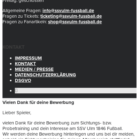
Freitag: geschlossen
Allgemeine Fragen:
info@ssvulm-fussball.de
Fragen zu Tickets:
ticketing@ssvulm-fussball.de
Fragen zu Fanartikeln:
shop@ssvulm-fussball.de
KONTAKT
IMPRESSUM
KONTAKT
MEDIEN / PRESSE
DATENSCHUTZERKLÄRUNG
DSGVO
Vielen Dank für deine Bewerbung
Lieber Spieler,
vielen Dank für deine Bewerbung zum Sichtungs- bzw.
Probetraining und dein Interesse am SSV Ulm 1846 Fußball.
Wir werden deine Bewerbung hinterlegen und uns bei dir melden,