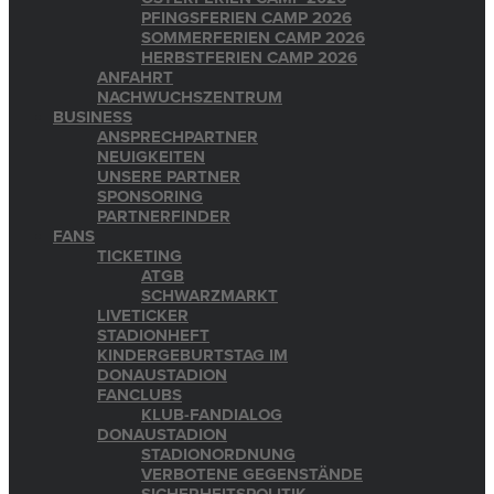
PFINGSFERIEN CAMP 2026
SOMMERFERIEN CAMP 2026
HERBSTFERIEN CAMP 2026
ANFAHRT
NACHWUCHSZENTRUM
BUSINESS
ANSPRECHPARTNER
NEUIGKEITEN
UNSERE PARTNER
SPONSORING
PARTNERFINDER
FANS
TICKETING
ATGB
SCHWARZMARKT
LIVETICKER
STADIONHEFT
KINDERGEBURTSTAG IM
DONAUSTADION
FANCLUBS
KLUB-FANDIALOG
DONAUSTADION
STADIONORDNUNG
VERBOTENE GEGENSTÄNDE