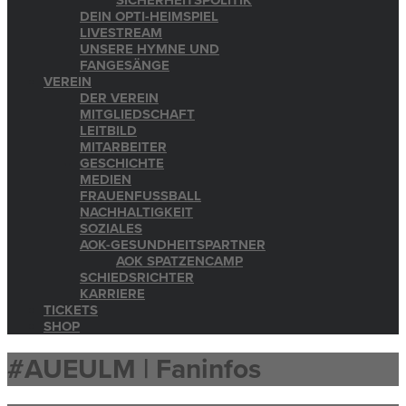
SICHERHEITSPOLITIK
DEIN OPTI-HEIMSPIEL
LIVESTREAM
UNSERE HYMNE UND
FANGESÄNGE
VEREIN
DER VEREIN
MITGLIEDSCHAFT
LEITBILD
MITARBEITER
GESCHICHTE
MEDIEN
FRAUENFUSSBALL
NACHHALTIGKEIT
SOZIALES
AOK-GESUNDHEITSPARTNER
AOK SPATZENCAMP
SCHIEDSRICHTER
KARRIERE
TICKETS
SHOP
#AUEULM | Faninfos