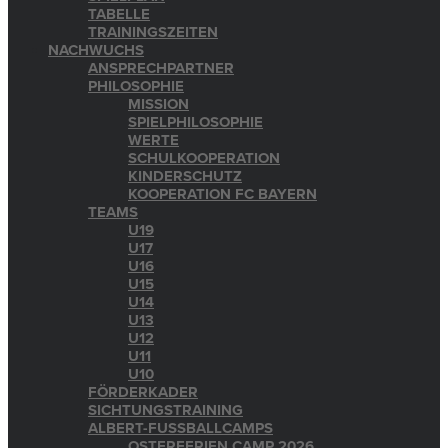
TABELLE
TRAININGSZEITEN
NACHWUCHS
ANSPRECHPARTNER
PHILOSOPHIE
MISSION
SPIELPHILOSOPHIE
WERTE
SCHULKOOPERATION
KINDERSCHUTZ
KOOPERATION FC BAYERN
TEAMS
U19
U17
U16
U15
U14
U13
U12
U11
U10
FÖRDERKADER
SICHTUNGSTRAINING
ALBERT-FUSSBALLCAMPS
OSTERFERIEN CAMP 2026