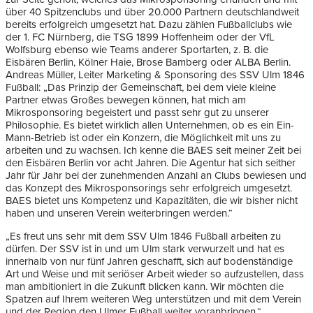
über 40 Spitzenclubs und über 20.000 Partnern deutschlandweit
bereits erfolgreich umgesetzt hat. Dazu zählen Fußballclubs wie
der 1. FC Nürnberg, die TSG 1899 Hoffenheim oder der VfL
Wolfsburg ebenso wie Teams anderer Sportarten, z. B. die
Eisbären Berlin, Kölner Haie, Brose Bamberg oder ALBA Berlin.
Andreas Müller, Leiter Marketing & Sponsoring des SSV Ulm 1846
Fußball: „Das Prinzip der Gemeinschaft, bei dem viele kleine
Partner etwas Großes bewegen können, hat mich am
Mikrosponsoring begeistert und passt sehr gut zu unserer
Philosophie. Es bietet wirklich allen Unternehmen, ob es ein Ein-
Mann-Betrieb ist oder ein Konzern, die Möglichkeit mit uns zu
arbeiten und zu wachsen. Ich kenne die BAES seit meiner Zeit bei
den Eisbären Berlin vor acht Jahren. Die Agentur hat sich seither
Jahr für Jahr bei der zunehmenden Anzahl an Clubs bewiesen und
das Konzept des Mikrosponsorings sehr erfolgreich umgesetzt.
BAES bietet uns Kompetenz und Kapazitäten, die wir bisher nicht
haben und unseren Verein weiterbringen werden.“
„Es freut uns sehr mit dem SSV Ulm 1846 Fußball arbeiten zu
dürfen. Der SSV ist in und um Ulm stark verwurzelt und hat es
innerhalb von nur fünf Jahren geschafft, sich auf bodenständige
Art und Weise und mit seriöser Arbeit wieder so aufzustellen, dass
man ambitioniert in die Zukunft blicken kann. Wir möchten die
Spatzen auf Ihrem weiteren Weg unterstützen und mit dem Verein
und der Region den Ulmer Fußball weiter voranbringen.“