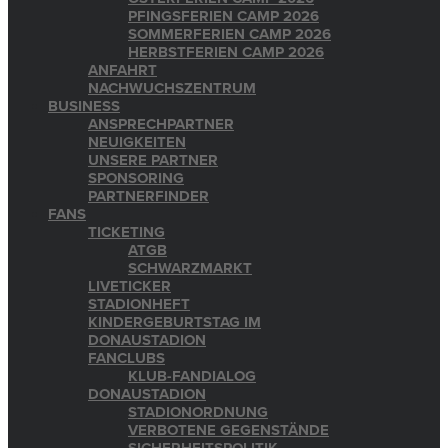
PFINGSFERIEN CAMP 2026
SOMMERFERIEN CAMP 2026
HERBSTFERIEN CAMP 2026
ANFAHRT
NACHWUCHSZENTRUM
BUSINESS
ANSPRECHPARTNER
NEUIGKEITEN
UNSERE PARTNER
SPONSORING
PARTNERFINDER
FANS
TICKETING
ATGB
SCHWARZMARKT
LIVETICKER
STADIONHEFT
KINDERGEBURTSTAG IM
DONAUSTADION
FANCLUBS
KLUB-FANDIALOG
DONAUSTADION
STADIONORDNUNG
VERBOTENE GEGENSTÄNDE