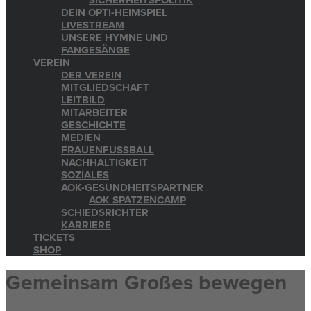
SICHERHEITSPOLITIK
DEIN OPTI-HEIMSPIEL
LIVESTREAM
UNSERE HYMNE UND
FANGESÄNGE
VEREIN
DER VEREIN
MITGLIEDSCHAFT
LEITBILD
MITARBEITER
GESCHICHTE
MEDIEN
FRAUENFUSSBALL
NACHHALTIGKEIT
SOZIALES
AOK-GESUNDHEITSPARTNER
AOK SPATZENCAMP
SCHIEDSRICHTER
KARRIERE
TICKETS
SHOP
Gemeinsam Großes bewegen