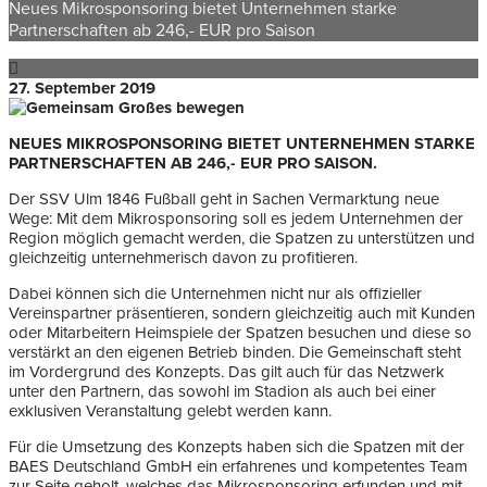
Neues Mikrosponsoring bietet Unternehmen starke
Partnerschaften ab 246,- EUR pro Saison
27. September 2019
NEUES MIKROSPONSORING BIETET UNTERNEHMEN STARKE
PARTNERSCHAFTEN AB 246,- EUR PRO SAISON.
Der SSV Ulm 1846 Fußball geht in Sachen Vermarktung neue
Wege: Mit dem Mikrosponsoring soll es jedem Unternehmen der
Region möglich gemacht werden, die Spatzen zu unterstützen und
gleichzeitig unternehmerisch davon zu profitieren.
Dabei können sich die Unternehmen nicht nur als offizieller
Vereinspartner präsentieren, sondern gleichzeitig auch mit Kunden
oder Mitarbeitern Heimspiele der Spatzen besuchen und diese so
verstärkt an den eigenen Betrieb binden. Die Gemeinschaft steht
im Vordergrund des Konzepts. Das gilt auch für das Netzwerk
unter den Partnern, das sowohl im Stadion als auch bei einer
exklusiven Veranstaltung gelebt werden kann.
Für die Umsetzung des Konzepts haben sich die Spatzen mit der
BAES Deutschland GmbH ein erfahrenes und kompetentes Team
zur Seite geholt, welches das Mikrosponsoring erfunden und mit