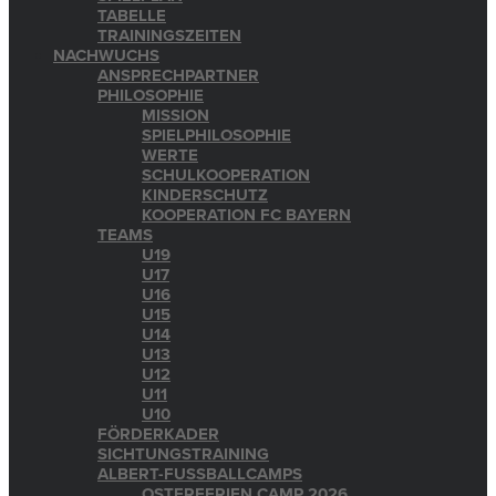
TABELLE
TRAININGSZEITEN
NACHWUCHS
ANSPRECHPARTNER
PHILOSOPHIE
MISSION
SPIELPHILOSOPHIE
WERTE
SCHULKOOPERATION
KINDERSCHUTZ
KOOPERATION FC BAYERN
TEAMS
U19
U17
U16
U15
U14
U13
U12
U11
U10
FÖRDERKADER
SICHTUNGSTRAINING
ALBERT-FUSSBALLCAMPS
OSTERFERIEN CAMP 2026