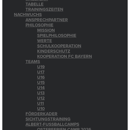
TABELLE
TRAININGSZEITEN
NACHWUCHS
ANSPRECHPARTNER
PHILOSOPHIE
MISSION
SPIELPHILOSOPHIE
WERTE
SCHULKOOPERATION
KINDERSCHUTZ
KOOPERATION FC BAYERN
TEAMS
U19
U17
U16
U15
U14
U13
U12
U11
U10
FÖRDERKADER
SICHTUNGSTRAINING
ALBERT-FUSSBALLCAMPS
OSTERFERIEN CAMP 2026