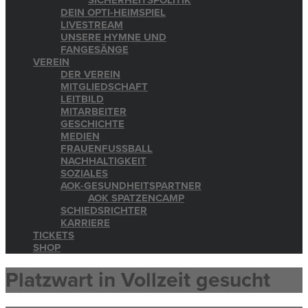
SICHERHEITSPOLITIK
DEIN OPTI-HEIMSPIEL
LIVESTREAM
UNSERE HYMNE UND
FANGESÄNGE
VEREIN
DER VEREIN
MITGLIEDSCHAFT
LEITBILD
MITARBEITER
GESCHICHTE
MEDIEN
FRAUENFUSSBALL
NACHHALTIGKEIT
SOZIALES
AOK-GESUNDHEITSPARTNER
AOK SPATZENCAMP
SCHIEDSRICHTER
KARRIERE
TICKETS
SHOP
Platzwart in Vollzeit gesucht