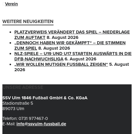
Verein
WEITERE NEUIGKEITEN
PLATZVERWEIS VERÄNDERT DAS SPIEL – NIEDERLAGE
ZUM AUFTAKT
8. August 2026
„DENNOCH HABEN WIR GEKÄMPFT“ – DIE STIMMEN
ZUM SPIEL
8. August 2026
NLZ-SPIELE – U19 UND U17 STARTEN AUSWÄRTS IN DIE
DFB-NACHWUCHSLIGA
6. August 2026
„WIR WOLLEN MUTIGEN FUSSBALL ZEIGEN“
5. August
2026
UNSERE ADRESSE
SSV Ulm 1846 Fußball GmbH & Co. KGaA
Stadionstraße 5
89073 Ulm
Telefon: 0731 977467-0
E-Mail:
info@ssvulm-fussball.de