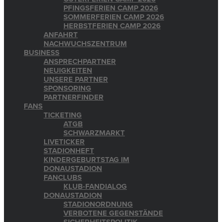
PFINGSFERIEN CAMP 2026
SOMMERFERIEN CAMP 2026
HERBSTFERIEN CAMP 2026
ANFAHRT
NACHWUCHSZENTRUM
BUSINESS
ANSPRECHPARTNER
NEUIGKEITEN
UNSERE PARTNER
SPONSORING
PARTNERFINDER
FANS
TICKETING
ATGB
SCHWARZMARKT
LIVETICKER
STADIONHEFT
KINDERGEBURTSTAG IM
DONAUSTADION
FANCLUBS
KLUB-FANDIALOG
DONAUSTADION
STADIONORDNUNG
VERBOTENE GEGENSTÄNDE