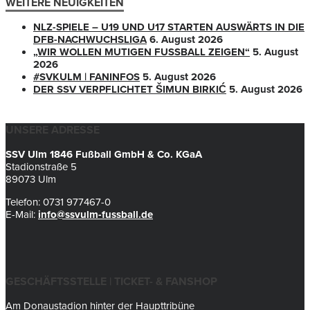
WEITERE NEUIGKEITEN
NLZ-SPIELE – U19 UND U17 STARTEN AUSWÄRTS IN DIE
DFB-NACHWUCHSLIGA
6. August 2026
„WIR WOLLEN MUTIGEN FUSSBALL ZEIGEN“
5. August
2026
#SVKULM | FANINFOS
5. August 2026
DER SSV VERPFLICHTET ŠIMUN BIRKIĆ
5. August 2026
UNSERE ADRESSE
SSV Ulm 1846 Fußball GmbH & Co. KGaA
Stadionstraße 5
89073 Ulm
Telefon: 0731 977467-0
E-Mail:
info@ssvulm-fussball.de
GESCHÄFTSSTELLE | TICKET- & FANSHOP
Am Donaustadion hinter der Haupttribüne