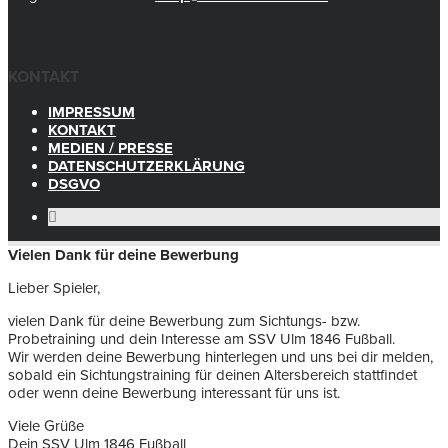
KONTAKT
IMPRESSUM
KONTAKT
MEDIEN / PRESSE
DATENSCHUTZERKLÄRUNG
DSGVO
Vielen Dank für deine Bewerbung
Lieber Spieler,
vielen Dank für deine Bewerbung zum Sichtungs- bzw.
Probetraining und dein Interesse am SSV Ulm 1846 Fußball.
Wir werden deine Bewerbung hinterlegen und uns bei dir melden,
sobald ein Sichtungstraining für deinen Altersbereich stattfindet
oder wenn deine Bewerbung interessant für uns ist.
Viele Grüße
Dein SSV Ulm 1846 Fußball