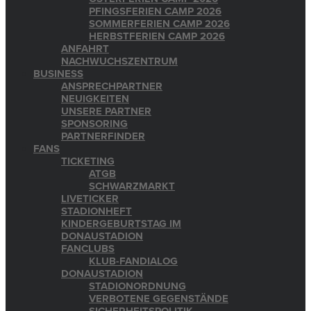
PFINGSFERIEN CAMP 2026
SOMMERFERIEN CAMP 2026
HERBSTFERIEN CAMP 2026
ANFAHRT
NACHWUCHSZENTRUM
BUSINESS
ANSPRECHPARTNER
NEUIGKEITEN
UNSERE PARTNER
SPONSORING
PARTNERFINDER
FANS
TICKETING
ATGB
SCHWARZMARKT
LIVETICKER
STADIONHEFT
KINDERGEBURTSTAG IM
DONAUSTADION
FANCLUBS
KLUB-FANDIALOG
DONAUSTADION
STADIONORDNUNG
VERBOTENE GEGENSTÄNDE