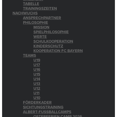
TABELLE
TRAININGSZEITEN
NACHWUCHS
ANSPRECHPARTNER
PHILOSOPHIE
MISSION
SPIELPHILOSOPHIE
WERTE
SCHULKOOPERATION
KINDERSCHUTZ
KOOPERATION FC BAYERN
TEAMS
U19
U17
U16
U15
U14
U13
U12
U11
U10
FÖRDERKADER
SICHTUNGSTRAINING
ALBERT-FUSSBALLCAMPS
OSTERFERIEN CAMP 2026