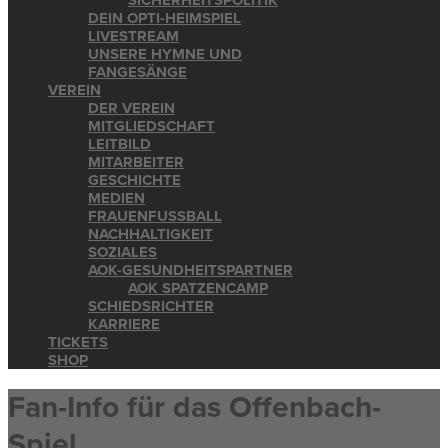
SICHERHEITSPOLITIK
DEIN OPTI-HEIMSPIEL
LIVESTREAM
UNSERE HYMNE UND
FANGESÄNGE
VEREIN
DER VEREIN
MITGLIEDSCHAFT
LEITBILD
MITARBEITER
GESCHICHTE
MEDIEN
FRAUENFUSSBALL
NACHHALTIGKEIT
SOZIALES
AOK-GESUNDHEITSPARTNER
AOK SPATZENCAMP
SCHIEDSRICHTER
KARRIERE
TICKETS
SHOP
Fan-Info für das Offenbach-
Spiel