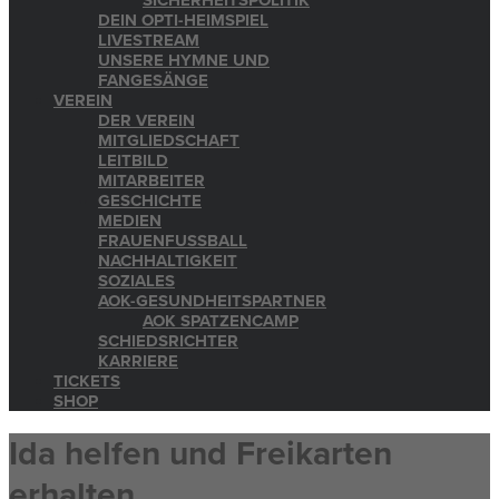
SICHERHEITSPOLITIK
DEIN OPTI-HEIMSPIEL
LIVESTREAM
UNSERE HYMNE UND
FANGESÄNGE
VEREIN
DER VEREIN
MITGLIEDSCHAFT
LEITBILD
MITARBEITER
GESCHICHTE
MEDIEN
FRAUENFUSSBALL
NACHHALTIGKEIT
SOZIALES
AOK-GESUNDHEITSPARTNER
AOK SPATZENCAMP
SCHIEDSRICHTER
KARRIERE
TICKETS
SHOP
Ida helfen und Freikarten
erhalten