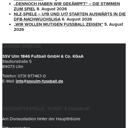
„DENNOCH HABEN WIR GEKÄMPFT“ – DIE STIMMEN
ZUM SPIEL
8. August 2026
NLZ-SPIELE – U19 UND U17 STARTEN AUSWÄRTS IN DIE
DFB-NACHWUCHSLIGA
6. August 2026
„WIR WOLLEN MUTIGEN FUSSBALL ZEIGEN“
5. August
2026
UNSERE ADRESSE
SSV Ulm 1846 Fußball GmbH & Co. KGaA
Stadionstraße 5
89073 Ulm
Telefon: 0731 977467-0
E-Mail:
info@ssvulm-fussball.de
GESCHÄFTSSTELLE | TICKET- & FANSHOP
Am Donaustadion hinter der Haupttribüne