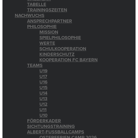
TABELLE
TRAININGSZEITEN
NACHWUCHS
ANSPRECHPARTNER
PHILOSOPHIE
MISSION
SPIELPHILOSOPHIE
WERTE
SCHULKOOPERATION
KINDERSCHUTZ
KOOPERATION FC BAYERN
TEAMS
U19
U17
U16
U15
U14
U13
U12
U11
U10
FÖRDERKADER
SICHTUNGSTRAINING
ALBERT-FUSSBALLCAMPS
OSTERFERIEN CAMP 2026