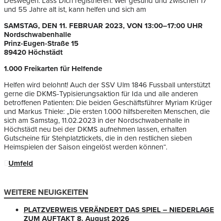
Deswegen: Lass Dich registrieren. Wer gesund und zwischen 17
und 55 Jahre alt ist, kann helfen und sich am
SAMSTAG
, DEN
11. FEBRUAR
2023
,
VON 13
:00
–
17
:00
UHR
Nordschwabenhalle
Prinz-Eugen-Straße 15
89420 Höchstädt
1.000 Freikarten für Helfende
Helfen wird belohnt! Auch der SSV Ulm 1846 Fussball unterstützt
gerne die DKMS-Typisierungsaktion für Ida und alle anderen
betroffenen Patienten: Die beiden Geschäftsführer Myriam Krüger
und Markus Thiele: „Die ersten 1.000 hilfsbereiten Menschen, die
sich am Samstag, 11.02.2023 in der Nordschwabenhalle in
Höchstädt neu bei der DKMS aufnehmen lassen, erhalten
Gutscheine für Stehplatztickets, die in den restlichen sieben
Heimspielen der Saison eingelöst werden können“.
Umfeld
WEITERE NEUIGKEITEN
PLATZVERWEIS VERÄNDERT DAS SPIEL – NIEDERLAGE
ZUM AUFTAKT
8. August 2026