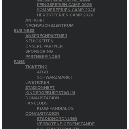
PFINGSFERIEN CAMP 2026
SOMMERFERIEN CAMP 2026
HERBSTFERIEN CAMP 2026
ANFAHRT
NACHWUCHSZENTRUM
BUSINESS
ANSPRECHPARTNER
NEUIGKEITEN
UNSERE PARTNER
SPONSORING
PARTNERFINDER
FANS
TICKETING
ATGB
SCHWARZMARKT
LIVETICKER
STADIONHEFT
KINDERGEBURTSTAG IM
DONAUSTADION
FANCLUBS
KLUB-FANDIALOG
DONAUSTADION
STADIONORDNUNG
VERBOTENE GEGENSTÄNDE