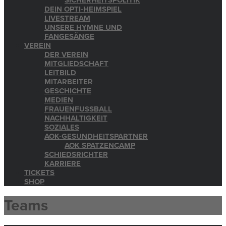
SICHERHEITSPOLITIK
DEIN OPTI-HEIMSPIEL
LIVESTREAM
UNSERE HYMNE UND
FANGESÄNGE
VEREIN
DER VEREIN
MITGLIEDSCHAFT
LEITBILD
MITARBEITER
GESCHICHTE
MEDIEN
FRAUENFUSSBALL
NACHHALTIGKEIT
SOZIALES
AOK-GESUNDHEITSPARTNER
AOK SPATZENCAMP
SCHIEDSRICHTER
KARRIERE
TICKETS
SHOP
Teams