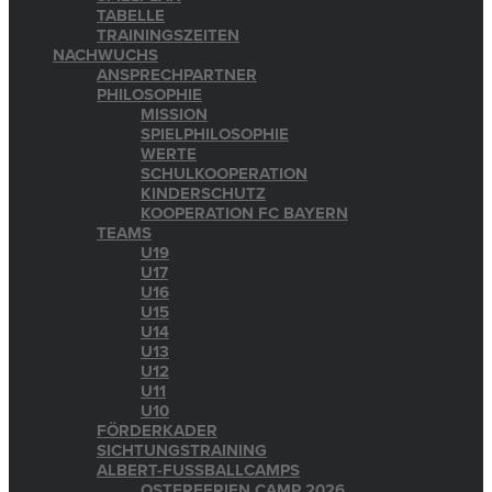
TABELLE
TRAININGSZEITEN
NACHWUCHS
ANSPRECHPARTNER
PHILOSOPHIE
MISSION
SPIELPHILOSOPHIE
WERTE
SCHULKOOPERATION
KINDERSCHUTZ
KOOPERATION FC BAYERN
TEAMS
U19
U17
U16
U15
U14
U13
U12
U11
U10
FÖRDERKADER
SICHTUNGSTRAINING
ALBERT-FUSSBALLCAMPS
OSTERFERIEN CAMP 2026