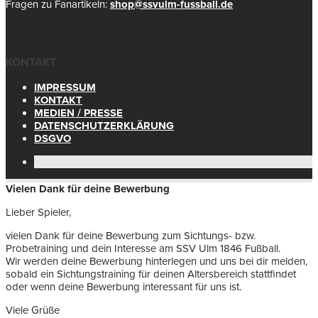
Fragen zu Fanartikeln:
shop@ssvulm-fussball.de
KONTAKT
IMPRESSUM
KONTAKT
MEDIEN / PRESSE
DATENSCHUTZERKLÄRUNG
DSGVO
Vielen Dank für deine Bewerbung
Lieber Spieler,
vielen Dank für deine Bewerbung zum Sichtungs- bzw.
Probetraining und dein Interesse am SSV Ulm 1846 Fußball.
Wir werden deine Bewerbung hinterlegen und uns bei dir melden,
sobald ein Sichtungstraining für deinen Altersbereich stattfindet
oder wenn deine Bewerbung interessant für uns ist.
Viele Grüße