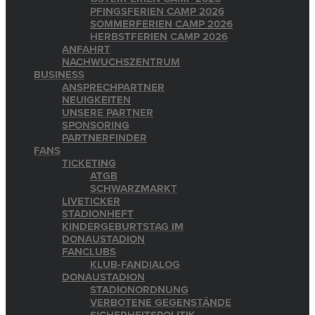
PFINGSFERIEN CAMP 2026
SOMMERFERIEN CAMP 2026
HERBSTFERIEN CAMP 2026
ANFAHRT
NACHWUCHSZENTRUM
BUSINESS
ANSPRECHPARTNER
NEUIGKEITEN
UNSERE PARTNER
SPONSORING
PARTNERFINDER
FANS
TICKETING
ATGB
SCHWARZMARKT
LIVETICKER
STADIONHEFT
KINDERGEBURTSTAG IM
DONAUSTADION
FANCLUBS
KLUB-FANDIALOG
DONAUSTADION
STADIONORDNUNG
VERBOTENE GEGENSTÄNDE