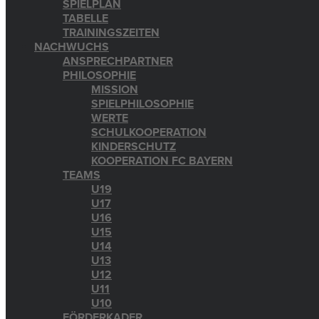
SPIELPLAN
TABELLE
TRAININGSZEITEN
NACHWUCHS
ANSPRECHPARTNER
PHILOSOPHIE
MISSION
SPIELPHILOSOPHIE
WERTE
SCHULKOOPERATION
KINDERSCHUTZ
KOOPERATION FC BAYERN
TEAMS
U19
U17
U16
U15
U14
U13
U12
U11
U10
FÖRDERKADER