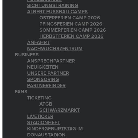
SICHTUNGSTRAINING
ALBERT-FUSSBALLCAMPS
OSTERFERIEN CAMP 2026
PFINGSFERIEN CAMP 2026
SOMMERFERIEN CAMP 2026
HERBSTFERIEN CAMP 2026
ANFAHRT
NACHWUCHSZENTRUM
BUSINESS
ANSPRECHPARTNER
NEUIGKEITEN
UNSERE PARTNER
SPONSORING
PARTNERFINDER
FANS
TICKETING
ATGB
SCHWARZMARKT
LIVETICKER
STADIONHEFT
KINDERGEBURTSTAG IM
DONAUSTADION