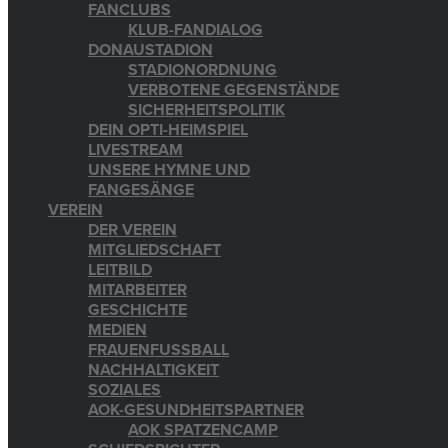
FANCLUBS
KLUB-FANDIALOG
DONAUSTADION
STADIONORDNUNG
VERBOTENE GEGENSTÄNDE
SICHERHEITSPOLITIK
DEIN OPTI-HEIMSPIEL
LIVESTREAM
UNSERE HYMNE UND
FANGESÄNGE
VEREIN
DER VEREIN
MITGLIEDSCHAFT
LEITBILD
MITARBEITER
GESCHICHTE
MEDIEN
FRAUENFUSSBALL
NACHHALTIGKEIT
SOZIALES
AOK-GESUNDHEITSPARTNER
AOK SPATZENCAMP