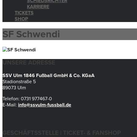
SCHIEDSRICHTER
KARRIERE
TICKETS
SHOP
SF Schwendi
UNSERE ADRESSE
SSV Ulm 1846 Fußball GmbH & Co. KGaA
Stadionstraße 5
89073 Ulm
Telefon: 0731 977467-0
E-Mail:
info@ssvulm-fussball.de
GESCHÄFTSSTELLE | TICKET- & FANSHOP