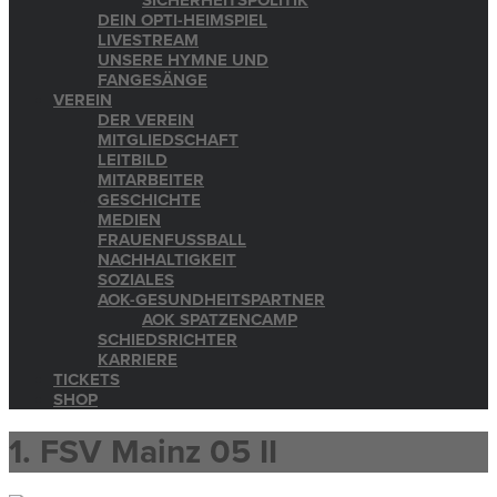
SICHERHEITSPOLITIK
DEIN OPTI-HEIMSPIEL
LIVESTREAM
UNSERE HYMNE UND
FANGESÄNGE
VEREIN
DER VEREIN
MITGLIEDSCHAFT
LEITBILD
MITARBEITER
GESCHICHTE
MEDIEN
FRAUENFUSSBALL
NACHHALTIGKEIT
SOZIALES
AOK-GESUNDHEITSPARTNER
AOK SPATZENCAMP
SCHIEDSRICHTER
KARRIERE
TICKETS
SHOP
1. FSV Mainz 05 II