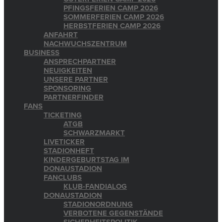
PFINGSFERIEN CAMP 2026
SOMMERFERIEN CAMP 2026
HERBSTFERIEN CAMP 2026
ANFAHRT
NACHWUCHSZENTRUM
BUSINESS
ANSPRECHPARTNER
NEUIGKEITEN
UNSERE PARTNER
SPONSORING
PARTNERFINDER
FANS
TICKETING
ATGB
SCHWARZMARKT
LIVETICKER
STADIONHEFT
KINDERGEBURTSTAG IM
DONAUSTADION
FANCLUBS
KLUB-FANDIALOG
DONAUSTADION
STADIONORDNUNG
VERBOTENE GEGENSTÄNDE