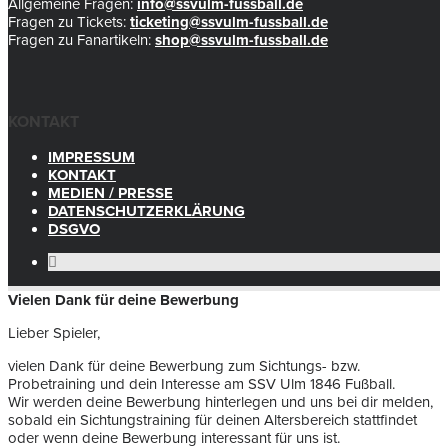
Allgemeine Fragen:
info@ssvulm-fussball.de
Fragen zu Tickets:
ticketing@ssvulm-fussball.de
Fragen zu Fanartikeln:
shop@ssvulm-fussball.de
KONTAKT
IMPRESSUM
KONTAKT
MEDIEN / PRESSE
DATENSCHUTZERKLÄRUNG
DSGVO
Vielen Dank für deine Bewerbung
Lieber Spieler,
vielen Dank für deine Bewerbung zum Sichtungs- bzw.
Probetraining und dein Interesse am SSV Ulm 1846 Fußball.
Wir werden deine Bewerbung hinterlegen und uns bei dir melden,
sobald ein Sichtungstraining für deinen Altersbereich stattfindet
oder wenn deine Bewerbung interessant für uns ist.