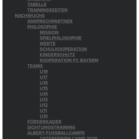
TABELLE
TRAININGSZEITEN
NACHWUCHS
ANSPRECHPARTNER
PHILOSOPHIE
MISSION
SPIELPHILOSOPHIE
WERTE
SCHULKOOPERATION
KINDERSCHUTZ
KOOPERATION FC BAYERN
TEAMS
U19
U17
U16
U15
U14
U13
U12
U11
U10
FÖRDERKADER
SICHTUNGSTRAINING
ALBERT-FUSSBALLCAMPS
OSTERFERIEN CAMP 2026