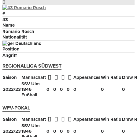
#
43
Name
Romario Rösch
Nationalität
Deutschland
Position
Angriff
REGIONALLIGA SÜDWEST
Saison
Mannschaft
Appearances
Win Ratio
Draw R
SSV Ulm
2022/23
1846
0
0
0
0
0
0
0
Fußball
WFV-POKAL
Saison
Mannschaft
Appearances
Win Ratio
Draw R
SSV Ulm
2022/23
1846
0
0
0
0
0
0
0
Fußball