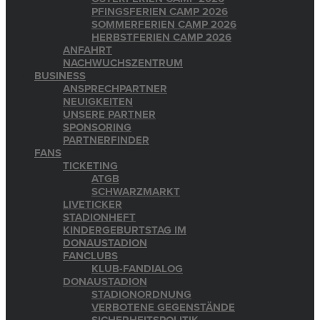
PFINGSFERIEN CAMP 2026
SOMMERFERIEN CAMP 2026
HERBSTFERIEN CAMP 2026
ANFAHRT
NACHWUCHSZENTRUM
BUSINESS
ANSPRECHPARTNER
NEUIGKEITEN
UNSERE PARTNER
SPONSORING
PARTNERFINDER
FANS
TICKETING
ATGB
SCHWARZMARKT
LIVETICKER
STADIONHEFT
KINDERGEBURTSTAG IM
DONAUSTADION
FANCLUBS
KLUB-FANDIALOG
DONAUSTADION
STADIONORDNUNG
VERBOTENE GEGENSTÄNDE