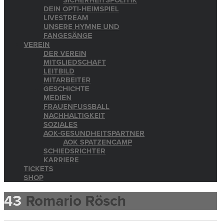
SICHERHEITSPOLITIK
DEIN OPTI-HEIMSPIEL
LIVESTREAM
UNSERE HYMNE UND
FANGESÄNGE
VEREIN
DER VEREIN
MITGLIEDSCHAFT
LEITBILD
MITARBEITER
GESCHICHTE
MEDIEN
FRAUENFUSSBALL
NACHHALTIGKEIT
SOZIALES
AOK-GESUNDHEITSPARTNER
AOK SPATZENCAMP
SCHIEDSRICHTER
KARRIERE
TICKETS
SHOP
43
Romario Rösch