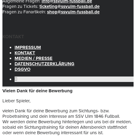
Allgemeine Fragen:
info@ssvulm-fussball.de
Fragen zu Tickets:
ticketing@ssvulm-fussball.de
Fragen zu Fanartikeln:
shop@ssvulm-fussball.de
KONTAKT
IMPRESSUM
KONTAKT
MEDIEN / PRESSE
DATENSCHUTZERKLÄRUNG
DSGVO
Vielen Dank für deine Bewerbung
Lieber Spieler,
vielen Dank für deine Bewerbung zum Sichtungs- bzw.
Probetraining und dein Interesse am SSV Ulm 1846 Fußball.
Wir werden deine Bewerbung hinterlegen und uns bei dir melden,
sobald ein Sichtungstraining für deinen Altersbereich stattfindet
oder wenn deine Bewerbung interessant für uns ist.