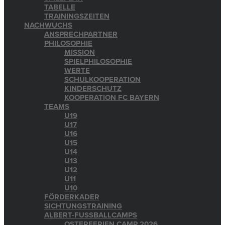
TABELLE
TRAININGSZEITEN
NACHWUCHS
ANSPRECHPARTNER
PHILOSOPHIE
MISSION
SPIELPHILOSOPHIE
WERTE
SCHULKOOPERATION
KINDERSCHUTZ
KOOPERATION FC BAYERN
TEAMS
U19
U17
U16
U15
U14
U13
U12
U11
U10
FÖRDERKADER
SICHTUNGSTRAINING
ALBERT-FUSSBALLCAMPS
OSTERFERIEN CAMP 2026