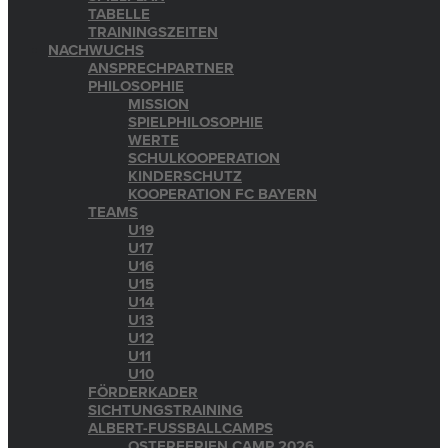
TABELLE
TRAININGSZEITEN
NACHWUCHS
ANSPRECHPARTNER
PHILOSOPHIE
MISSION
SPIELPHILOSOPHIE
WERTE
SCHULKOOPERATION
KINDERSCHUTZ
KOOPERATION FC BAYERN
TEAMS
U19
U17
U16
U15
U14
U13
U12
U11
U10
FÖRDERKADER
SICHTUNGSTRAINING
ALBERT-FUSSBALLCAMPS
OSTERFERIEN CAMP 2026