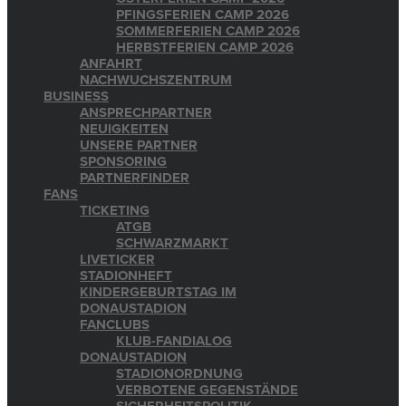
PFINGSFERIEN CAMP 2026
SOMMERFERIEN CAMP 2026
HERBSTFERIEN CAMP 2026
ANFAHRT
NACHWUCHSZENTRUM
BUSINESS
ANSPRECHPARTNER
NEUIGKEITEN
UNSERE PARTNER
SPONSORING
PARTNERFINDER
FANS
TICKETING
ATGB
SCHWARZMARKT
LIVETICKER
STADIONHEFT
KINDERGEBURTSTAG IM
DONAUSTADION
FANCLUBS
KLUB-FANDIALOG
DONAUSTADION
STADIONORDNUNG
VERBOTENE GEGENSTÄNDE