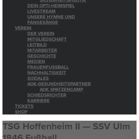
SICHERHEITSPOLITIK
DEIN OPTI-HEIMSPIEL
LIVESTREAM
UNSERE HYMNE UND
FANGESÄNGE
VEREIN
DER VEREIN
MITGLIEDSCHAFT
LEITBILD
MITARBEITER
GESCHICHTE
MEDIEN
FRAUENFUSSBALL
NACHHALTIGKEIT
SOZIALES
AOK-GESUNDHEITSPARTNER
AOK SPATZENCAMP
SCHIEDSRICHTER
KARRIERE
TICKETS
SHOP
TSG Hoffenheim II — SSV Ulm
1846 Fußball