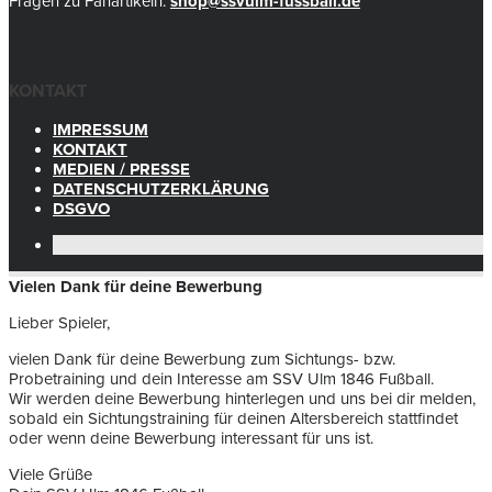
Fragen zu Fanartikeln:
shop@ssvulm-fussball.de
KONTAKT
IMPRESSUM
KONTAKT
MEDIEN / PRESSE
DATENSCHUTZERKLÄRUNG
DSGVO
Vielen Dank für deine Bewerbung
Lieber Spieler,
vielen Dank für deine Bewerbung zum Sichtungs- bzw.
Probetraining und dein Interesse am SSV Ulm 1846 Fußball.
Wir werden deine Bewerbung hinterlegen und uns bei dir melden,
sobald ein Sichtungstraining für deinen Altersbereich stattfindet
oder wenn deine Bewerbung interessant für uns ist.
Viele Grüße