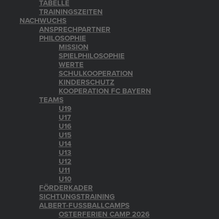
TABELLE
TRAININGSZEITEN
NACHWUCHS
ANSPRECHPARTNER
PHILOSOPHIE
MISSION
SPIELPHILOSOPHIE
WERTE
SCHULKOOPERATION
KINDERSCHUTZ
KOOPERATION FC BAYERN
TEAMS
U19
U17
U16
U15
U14
U13
U12
U11
U10
FÖRDERKADER
SICHTUNGSTRAINING
ALBERT-FUSSBALLCAMPS
OSTERFERIEN CAMP 2026