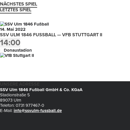
NÄCHSTES SPIEL
LETZTES SPIEL
14. Mai 2022
SSV ULM 1846 FUSSBALL — VFB STUTTGART II
14:00
Donaustadion
UNSERE ADRESSE
SSV Ulm 1846 Fußball GmbH & Co. KGaA
Stadionstraße 5
89073 Ulm
Telefon: 0731 977467-0
E-Mail:
info@ssvulm-fussball.de