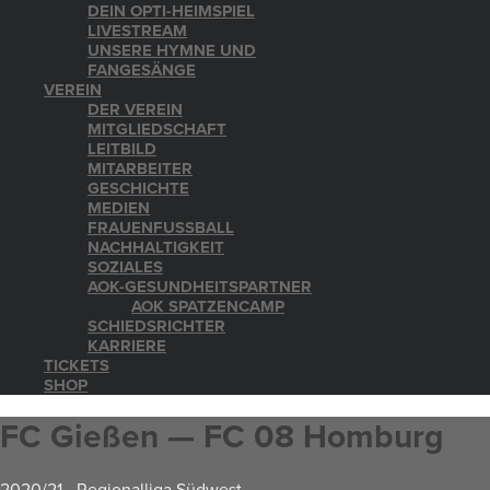
DEIN OPTI-HEIMSPIEL
LIVESTREAM
UNSERE HYMNE UND
FANGESÄNGE
VEREIN
DER VEREIN
MITGLIEDSCHAFT
LEITBILD
MITARBEITER
GESCHICHTE
MEDIEN
FRAUENFUSSBALL
NACHHALTIGKEIT
SOZIALES
AOK-GESUNDHEITSPARTNER
AOK SPATZENCAMP
SCHIEDSRICHTER
KARRIERE
TICKETS
SHOP
FC Gießen — FC 08 Homburg