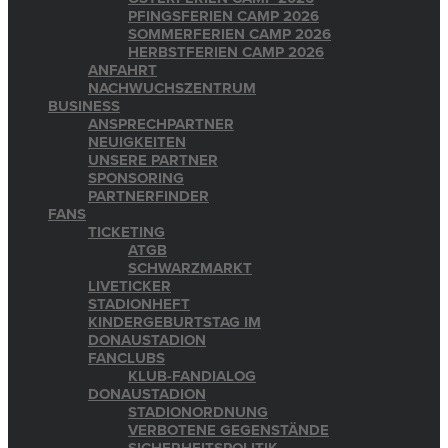
PFINGSFERIEN CAMP 2026
SOMMERFERIEN CAMP 2026
HERBSTFERIEN CAMP 2026
ANFAHRT
NACHWUCHSZENTRUM
BUSINESS
ANSPRECHPARTNER
NEUIGKEITEN
UNSERE PARTNER
SPONSORING
PARTNERFINDER
FANS
TICKETING
ATGB
SCHWARZMARKT
LIVETICKER
STADIONHEFT
KINDERGEBURTSTAG IM
DONAUSTADION
FANCLUBS
KLUB-FANDIALOG
DONAUSTADION
STADIONORDNUNG
VERBOTENE GEGENSTÄNDE