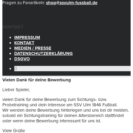
Fragen zu Fanartikeln:
shop@ssvulm-fussball.de
KONTAKT
IMPRESSUM
KONTAKT
MEDIEN / PRESSE
DATENSCHUTZERKLÄRUNG
DSGVO
Vielen Dank für deine Bewerbung
Lieber Spieler,
vielen Dank für deine Bewerbung zum Sichtungs- bzw.
Probetraining und dein Interesse am SSV Ulm 1846 Fußball.
Wir werden deine Bewerbung hinterlegen und uns bei dir melden,
sobald ein Sichtungstraining für deinen Altersbereich stattfindet
oder wenn deine Bewerbung interessant für uns ist.
Viele Grüße