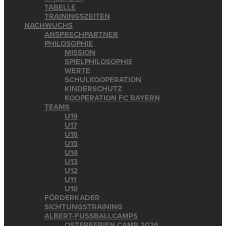
TABELLE
TRAININGSZEITEN
NACHWUCHS
ANSPRECHPARTNER
PHILOSOPHIE
MISSION
SPIELPHILOSOPHIE
WERTE
SCHULKOOPERATION
KINDERSCHUTZ
KOOPERATION FC BAYERN
TEAMS
U19
U17
U16
U15
U14
U13
U12
U11
U10
FÖRDERKADER
SICHTUNGSTRAINING
ALBERT-FUSSBALLCAMPS
OSTERFERIEN CAMP 2026