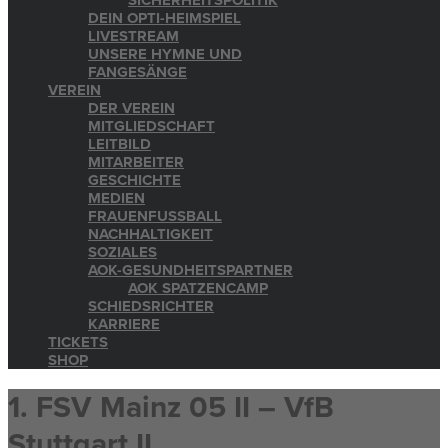
SICHERHEITSPOLITIK
DEIN OPTI-HEIMSPIEL
LIVESTREAM
UNSERE HYMNE UND
FANGESÄNGE
VEREIN
DER VEREIN
MITGLIEDSCHAFT
LEITBILD
MITARBEITER
GESCHICHTE
MEDIEN
FRAUENFUSSBALL
NACHHALTIGKEIT
SOZIALES
AOK-GESUNDHEITSPARTNER
AOK SPATZENCAMP
SCHIEDSRICHTER
KARRIERE
TICKETS
SHOP
1. FSV Mainz 05 II – VfB
Stuttgart II