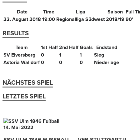
Date
Time
Liga
Saison
Full T
22. August 2018
19:00
Regionalliga Südwest
2018/19
90'
RESULTS
Team
1st Half
2nd Half
Goals
Endstand
SV Elversberg
0
1
1
Sieg
Astoria Walldorf
0
0
0
Niederlage
NÄCHSTES SPIEL
LETZTES SPIEL
14. Mai 2022
SSV ULM 1846 FUSSBALL — VFB STUTTGART II