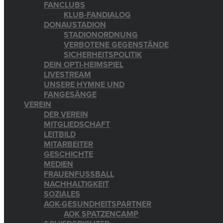
FANCLUBS
KLUB-FANDIALOG
DONAUSTADION
STADIONORDNUNG
VERBOTENE GEGENSTÄNDE
SICHERHEITSPOLITIK
DEIN OPTI-HEIMSPIEL
LIVESTREAM
UNSERE HYMNE UND
FANGESÄNGE
VEREIN
DER VEREIN
MITGLIEDSCHAFT
LEITBILD
MITARBEITER
GESCHICHTE
MEDIEN
FRAUENFUSSBALL
NACHHALTIGKEIT
SOZIALES
AOK-GESUNDHEITSPARTNER
AOK SPATZENCAMP