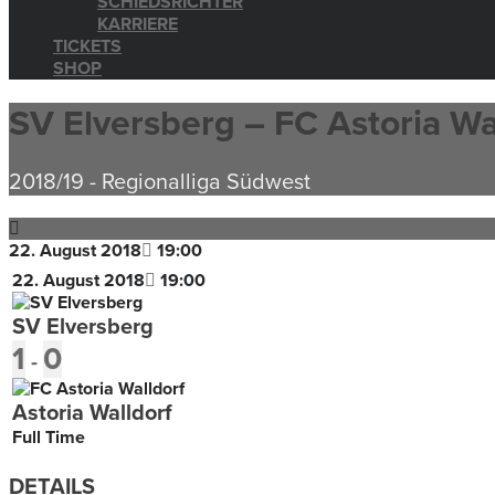
SCHIEDSRICHTER
KARRIERE
TICKETS
SHOP
SV Elversberg – FC Astoria Wa
2018/19
-
Regionalliga Südwest
22. August 2018
19:00
22. August 2018
19:00
SV Elversberg
1
0
-
Astoria Walldorf
Full Time
DETAILS