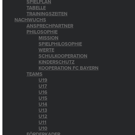
SPIELPLAN
TABELLE
TRAININGSZEITEN
NACHWUCHS
ANSPRECHPARTNER
PHILOSOPHIE
MISSION
SPIELPHILOSOPHIE
WERTE
SCHULKOOPERATION
KINDERSCHUTZ
KOOPERATION FC BAYERN
TEAMS
U19
U17
U16
U15
U14
U13
U12
U11
U10
FÖRDERKADER