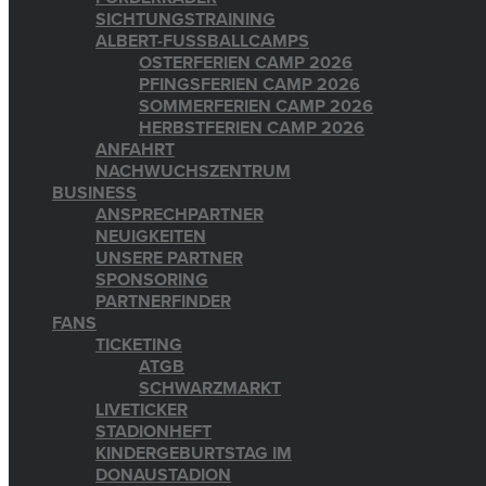
SICHTUNGSTRAINING
ALBERT-FUSSBALLCAMPS
OSTERFERIEN CAMP 2026
PFINGSFERIEN CAMP 2026
SOMMERFERIEN CAMP 2026
HERBSTFERIEN CAMP 2026
ANFAHRT
NACHWUCHSZENTRUM
BUSINESS
ANSPRECHPARTNER
NEUIGKEITEN
UNSERE PARTNER
SPONSORING
PARTNERFINDER
FANS
TICKETING
ATGB
SCHWARZMARKT
LIVETICKER
STADIONHEFT
KINDERGEBURTSTAG IM
DONAUSTADION