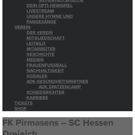
SICHERHEITSPOLITIK
DEIN OPTI-HEIMSPIEL
LIVESTREAM
UNSERE HYMNE UND
FANGESÄNGE
VEREIN
DER VEREIN
MITGLIEDSCHAFT
LEITBILD
MITARBEITER
GESCHICHTE
MEDIEN
FRAUENFUSSBALL
NACHHALTIGKEIT
SOZIALES
AOK-GESUNDHEITSPARTNER
AOK SPATZENCAMP
SCHIEDSRICHTER
KARRIERE
TICKETS
SHOP
FK Pirmasens – SC Hessen
Dreieich