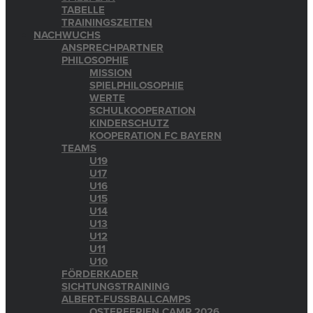
TABELLE
TRAININGSZEITEN
NACHWUCHS
ANSPRECHPARTNER
PHILOSOPHIE
MISSION
SPIELPHILOSOPHIE
WERTE
SCHULKOOPERATION
KINDERSCHUTZ
KOOPERATION FC BAYERN
TEAMS
U19
U17
U16
U15
U14
U13
U12
U11
U10
FÖRDERKADER
SICHTUNGSTRAINING
ALBERT-FUSSBALLCAMPS
OSTERFERIEN CAMP 2026