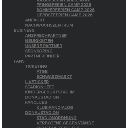
PFINGSFERIEN CAMP 2026
SOMMERFERIEN CAMP 2026
HERBSTFERIEN CAMP 2026
ANFAHRT
NACHWUCHSZENTRUM
BUSINESS
ANSPRECHPARTNER
NEUIGKEITEN
UNSERE PARTNER
SPONSORING
PARTNERFINDER
FANS
TICKETING
ATGB
SCHWARZMARKT
LIVETICKER
STADIONHEFT
KINDERGEBURTSTAG IM
DONAUSTADION
FANCLUBS
KLUB-FANDIALOG
DONAUSTADION
STADIONORDNUNG
VERBOTENE GEGENSTÄNDE