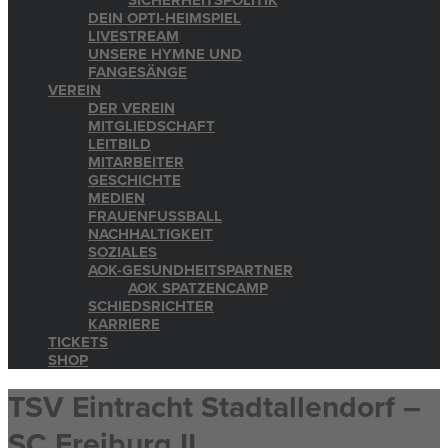
SICHERHEITSPOLITIK
DEIN OPTI-HEIMSPIEL
LIVESTREAM
UNSERE HYMNE UND
FANGESÄNGE
VEREIN
DER VEREIN
MITGLIEDSCHAFT
LEITBILD
MITARBEITER
GESCHICHTE
MEDIEN
FRAUENFUSSBALL
NACHHALTIGKEIT
SOZIALES
AOK-GESUNDHEITSPARTNER
AOK SPATZENCAMP
SCHIEDSRICHTER
KARRIERE
TICKETS
SHOP
TSV Eintracht Stadtallendorf –
SC Freiburg II