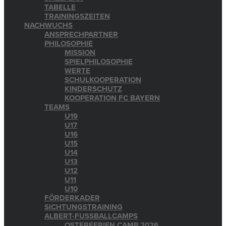
TABELLE
TRAININGSZEITEN
NACHWUCHS
ANSPRECHPARTNER
PHILOSOPHIE
MISSION
SPIELPHILOSOPHIE
WERTE
SCHULKOOPERATION
KINDERSCHUTZ
KOOPERATION FC BAYERN
TEAMS
U19
U17
U16
U15
U14
U13
U12
U11
U10
FÖRDERKADER
SICHTUNGSTRAINING
ALBERT-FUSSBALLCAMPS
OSTERFERIEN CAMP 2026