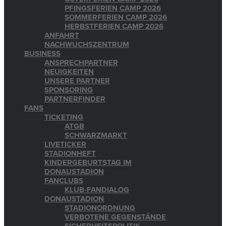
PFINGSFERIEN CAMP 2026
SOMMERFERIEN CAMP 2026
HERBSTFERIEN CAMP 2026
ANFAHRT
NACHWUCHSZENTRUM
BUSINESS
ANSPRECHPARTNER
NEUIGKEITEN
UNSERE PARTNER
SPONSORING
PARTNERFINDER
FANS
TICKETING
ATGB
SCHWARZMARKT
LIVETICKER
STADIONHEFT
KINDERGEBURTSTAG IM
DONAUSTADION
FANCLUBS
KLUB-FANDIALOG
DONAUSTADION
STADIONORDNUNG
VERBOTENE GEGENSTÄNDE