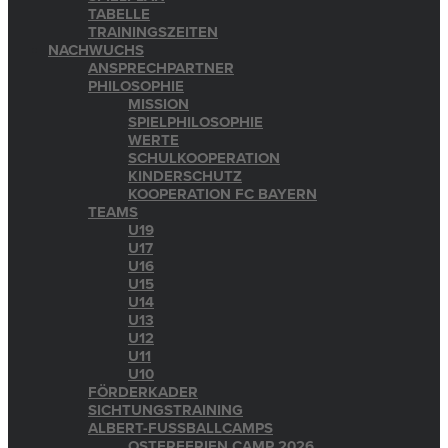
TABELLE
TRAININGSZEITEN
NACHWUCHS
ANSPRECHPARTNER
PHILOSOPHIE
MISSION
SPIELPHILOSOPHIE
WERTE
SCHULKOOPERATION
KINDERSCHUTZ
KOOPERATION FC BAYERN
TEAMS
U19
U17
U16
U15
U14
U13
U12
U11
U10
FÖRDERKADER
SICHTUNGSTRAINING
ALBERT-FUSSBALLCAMPS
OSTERFERIEN CAMP 2026