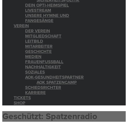
SICHERHEITSPOLITIK
DEIN OPTI-HEIMSPIEL
LIVESTREAM
UNSERE HYMNE UND
FANGESÄNGE
VEREIN
DER VEREIN
MITGLIEDSCHAFT
LEITBILD
MITARBEITER
GESCHICHTE
MEDIEN
FRAUENFUSSBALL
NACHHALTIGKEIT
SOZIALES
AOK-GESUNDHEITSPARTNER
AOK SPATZENCAMP
SCHIEDSRICHTER
KARRIERE
TICKETS
SHOP
Geschützt: Spatzenradio