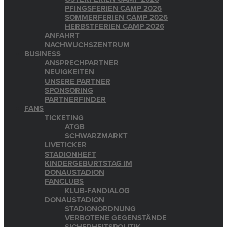
PFINGSFERIEN CAMP 2026
SOMMERFERIEN CAMP 2026
HERBSTFERIEN CAMP 2026
ANFAHRT
NACHWUCHSZENTRUM
BUSINESS
ANSPRECHPARTNER
NEUIGKEITEN
UNSERE PARTNER
SPONSORING
PARTNERFINDER
FANS
TICKETING
ATGB
SCHWARZMARKT
LIVETICKER
STADIONHEFT
KINDERGEBURTSTAG IM
DONAUSTADION
FANCLUBS
KLUB-FANDIALOG
DONAUSTADION
STADIONORDNUNG
VERBOTENE GEGENSTÄNDE