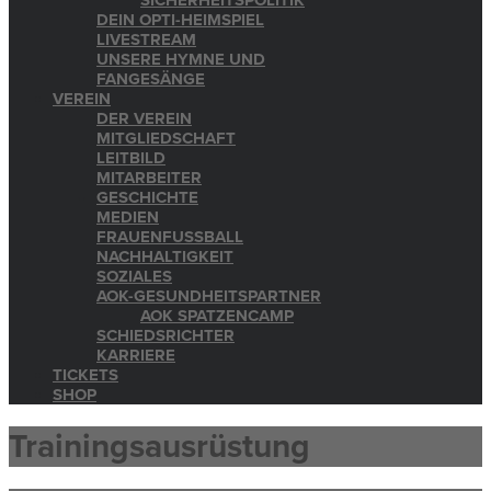
SICHERHEITSPOLITIK
DEIN OPTI-HEIMSPIEL
LIVESTREAM
UNSERE HYMNE UND
FANGESÄNGE
VEREIN
DER VEREIN
MITGLIEDSCHAFT
LEITBILD
MITARBEITER
GESCHICHTE
MEDIEN
FRAUENFUSSBALL
NACHHALTIGKEIT
SOZIALES
AOK-GESUNDHEITSPARTNER
AOK SPATZENCAMP
SCHIEDSRICHTER
KARRIERE
TICKETS
SHOP
Trainingsausrüstung