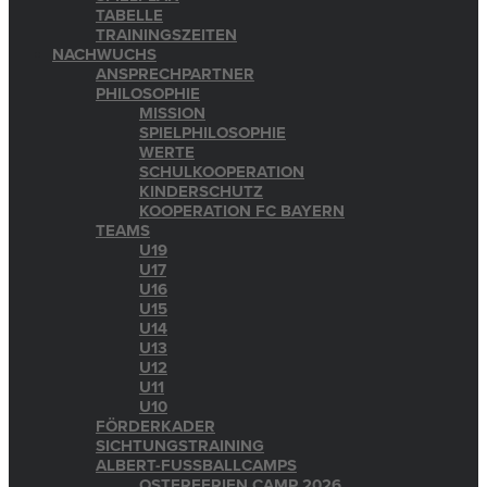
TABELLE
TRAININGSZEITEN
NACHWUCHS
ANSPRECHPARTNER
PHILOSOPHIE
MISSION
SPIELPHILOSOPHIE
WERTE
SCHULKOOPERATION
KINDERSCHUTZ
KOOPERATION FC BAYERN
TEAMS
U19
U17
U16
U15
U14
U13
U12
U11
U10
FÖRDERKADER
SICHTUNGSTRAINING
ALBERT-FUSSBALLCAMPS
OSTERFERIEN CAMP 2026