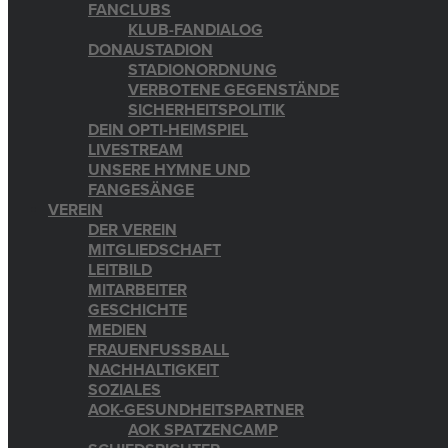
FANCLUBS
KLUB-FANDIALOG
DONAUSTADION
STADIONORDNUNG
VERBOTENE GEGENSTÄNDE
SICHERHEITSPOLITIK
DEIN OPTI-HEIMSPIEL
LIVESTREAM
UNSERE HYMNE UND
FANGESÄNGE
VEREIN
DER VEREIN
MITGLIEDSCHAFT
LEITBILD
MITARBEITER
GESCHICHTE
MEDIEN
FRAUENFUSSBALL
NACHHALTIGKEIT
SOZIALES
AOK-GESUNDHEITSPARTNER
AOK SPATZENCAMP