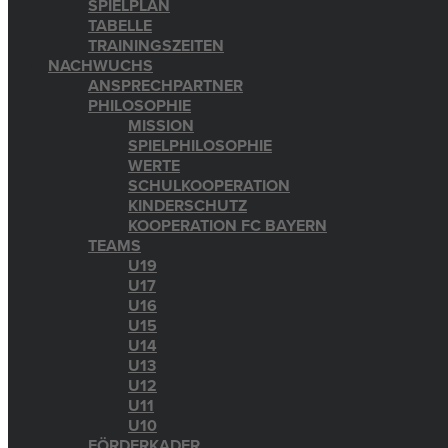
SPIELPLAN
TABELLE
TRAININGSZEITEN
NACHWUCHS
ANSPRECHPARTNER
PHILOSOPHIE
MISSION
SPIELPHILOSOPHIE
WERTE
SCHULKOOPERATION
KINDERSCHUTZ
KOOPERATION FC BAYERN
TEAMS
U19
U17
U16
U15
U14
U13
U12
U11
U10
FÖRDERKADER