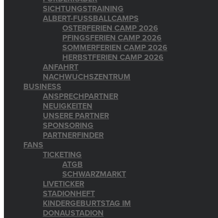
SICHTUNGSTRAINING
ALBERT-FUSSBALLCAMPS
OSTERFERIEN CAMP 2026
PFINGSFERIEN CAMP 2026
SOMMERFERIEN CAMP 2026
HERBSTFERIEN CAMP 2026
ANFAHRT
NACHWUCHSZENTRUM
BUSINESS
ANSPRECHPARTNER
NEUIGKEITEN
UNSERE PARTNER
SPONSORING
PARTNERFINDER
FANS
TICKETING
ATGB
SCHWARZMARKT
LIVETICKER
STADIONHEFT
KINDERGEBURTSTAG IM
DONAUSTADION