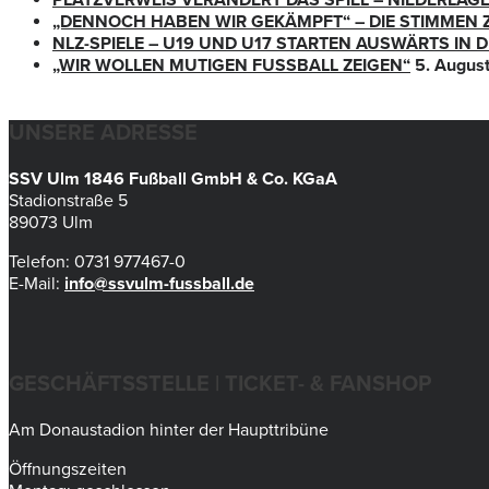
„DENNOCH HABEN WIR GEKÄMPFT“ – DIE STIMMEN 
NLZ-SPIELE – U19 UND U17 STARTEN AUSWÄRTS IN
„WIR WOLLEN MUTIGEN FUSSBALL ZEIGEN“
5. Augus
UNSERE ADRESSE
SSV Ulm 1846 Fußball GmbH & Co. KGaA
Stadionstraße 5
89073 Ulm
Telefon: 0731 977467-0
E-Mail:
info@ssvulm-fussball.de
GESCHÄFTSSTELLE | TICKET- & FANSHOP
Am Donaustadion hinter der Haupttribüne
Öffnungszeiten