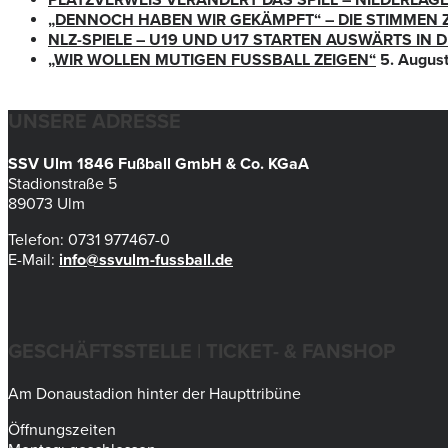
„DENNOCH HABEN WIR GEKÄMPFT“ – DIE STIMMEN 
NLZ-SPIELE – U19 UND U17 STARTEN AUSWÄRTS IN
„WIR WOLLEN MUTIGEN FUSSBALL ZEIGEN“
5. Augus
UNSERE ADRESSE
SSV Ulm 1846 Fußball GmbH & Co. KGaA
Stadionstraße 5
89073 Ulm
Telefon: 0731 977467-0
E-Mail:
info@ssvulm-fussball.de
GESCHÄFTSSTELLE | TICKET- & FANSHOP
Am Donaustadion hinter der Haupttribüne
Öffnungszeiten