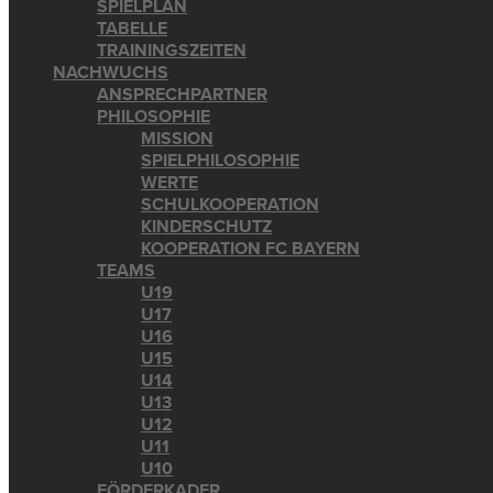
SPIELPLAN
TABELLE
TRAININGSZEITEN
NACHWUCHS
ANSPRECHPARTNER
PHILOSOPHIE
MISSION
SPIELPHILOSOPHIE
WERTE
SCHULKOOPERATION
KINDERSCHUTZ
KOOPERATION FC BAYERN
TEAMS
U19
U17
U16
U15
U14
U13
U12
U11
U10
FÖRDERKADER