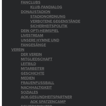
FANCLUBS
KLUB-FANDIALOG
DONAUSTADION
STADIONORDNUNG
VERBOTENE GEGENSTÄNDE
SICHERHEITSPOLITIK
DEIN OPTI-HEIMSPIEL
LIVESTREAM
UNSERE HYMNE UND
FANGESÄNGE
VEREIN
DER VEREIN
MITGLIEDSCHAFT
LEITBILD
MITARBEITER
GESCHICHTE
MEDIEN
FRAUENFUSSBALL
NACHHALTIGKEIT
SOZIALES
AOK-GESUNDHEITSPARTNER
AOK SPATZENCAMP