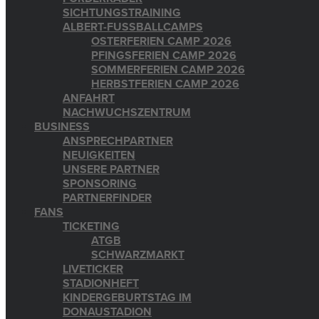
SICHTUNGSTRAINING
ALBERT-FUSSBALLCAMPS
OSTERFERIEN CAMP 2026
PFINGSFERIEN CAMP 2026
SOMMERFERIEN CAMP 2026
HERBSTFERIEN CAMP 2026
ANFAHRT
NACHWUCHSZENTRUM
BUSINESS
ANSPRECHPARTNER
NEUIGKEITEN
UNSERE PARTNER
SPONSORING
PARTNERFINDER
FANS
TICKETING
ATGB
SCHWARZMARKT
LIVETICKER
STADIONHEFT
KINDERGEBURTSTAG IM
DONAUSTADION