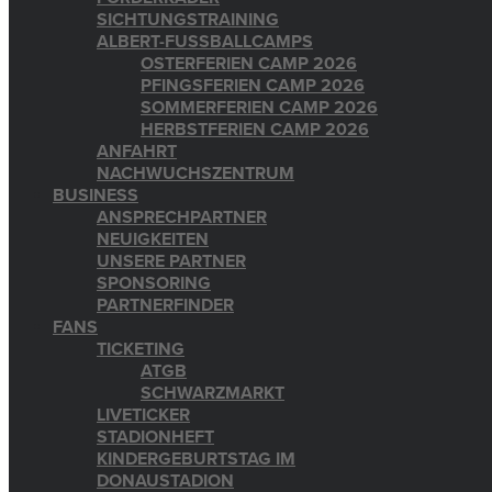
SICHTUNGSTRAINING
ALBERT-FUSSBALLCAMPS
OSTERFERIEN CAMP 2026
PFINGSFERIEN CAMP 2026
SOMMERFERIEN CAMP 2026
HERBSTFERIEN CAMP 2026
ANFAHRT
NACHWUCHSZENTRUM
BUSINESS
ANSPRECHPARTNER
NEUIGKEITEN
UNSERE PARTNER
SPONSORING
PARTNERFINDER
FANS
TICKETING
ATGB
SCHWARZMARKT
LIVETICKER
STADIONHEFT
KINDERGEBURTSTAG IM
DONAUSTADION