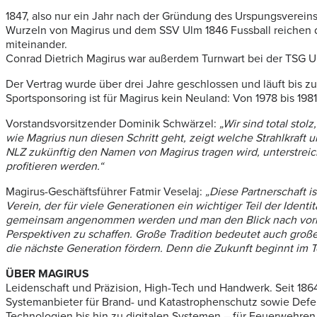
1847, also nur ein Jahr nach der Gründung des Urspungsvereins
Wurzeln von Magirus und dem SSV Ulm 1846 Fussball reichen dam
miteinander.
Conrad Dietrich Magirus war außerdem Turnwart bei der TSG U
Der Vertrag wurde über drei Jahre geschlossen und läuft bis 
Sportsponsoring ist für Magirus kein Neuland: Von 1978 bis 1
Vorstandsvorsitzender Dominik Schwärzel:
„Wir sind total sto
wie Magrius nun diesen Schritt geht, zeigt welche Strahlkraft
NLZ zukünftig den Namen von Magirus tragen wird, unterstreicht
profitieren werden.“
Magirus-Geschäftsführer Fatmir Veselaj:
„
Diese Partnerschaft i
Verein, der für viele Generationen ein wichtiger Teil der Identi
gemeinsam angenommen werden und man den Blick nach vorne r
Perspektiven zu schaffen. Große Tradition bedeutet auch gro
die nächste Generation fördern. Denn die Zukunft beginnt im 
ÜBER MAGIRUS
Leidenschaft und Präzision, High-Tech und Handwerk. Seit 1864
Systemanbieter für Brand- und Katastrophenschutz sowie Defen
Technologien bis hin zu digitalen Systemen – für Feuerwehren,