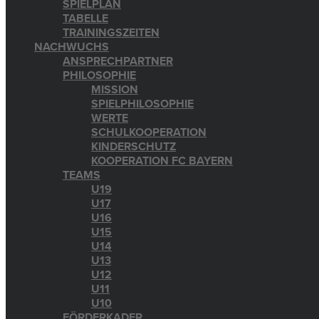
SPIELPLAN
TABELLE
TRAININGSZEITEN
NACHWUCHS
ANSPRECHPARTNER
PHILOSOPHIE
MISSION
SPIELPHILOSOPHIE
WERTE
SCHULKOOPERATION
KINDERSCHUTZ
KOOPERATION FC BAYERN
TEAMS
U19
U17
U16
U15
U14
U13
U12
U11
U10
FÖRDERKADER