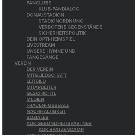
FANCLUBS
KLUB-FANDIALOG
DONAUSTADION
STADIONORDNUNG
VERBOTENE GEGENSTÄNDE
SICHERHEITSPOLITIK
DEIN OPTI-HEIMSPIEL
LIVESTREAM
UNSERE HYMNE UND
FANGESÄNGE
VEREIN
DER VEREIN
MITGLIEDSCHAFT
LEITBILD
MITARBEITER
GESCHICHTE
MEDIEN
FRAUENFUSSBALL
NACHHALTIGKEIT
SOZIALES
AOK-GESUNDHEITSPARTNER
AOK SPATZENCAMP