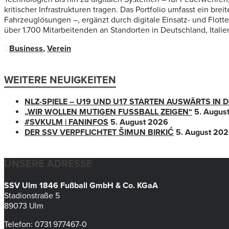
kritischer Infrastrukturen tragen. Das Portfolio umfasst ein br
Fahrzeuglösungen –, ergänzt durch digitale Einsatz- und Fl
über 1.700 Mitarbeitenden an Standorten in Deutschland, Italien
Business
,
Verein
WEITERE NEUIGKEITEN
NLZ-SPIELE – U19 UND U17 STARTEN AUSWÄRTS IN
„WIR WOLLEN MUTIGEN FUSSBALL ZEIGEN“
5. Augus
#SVKULM | FANINFOS
5. August 2026
DER SSV VERPFLICHTET ŠIMUN BIRKIĆ
5. August 20
UNSERE ADRESSE
SSV Ulm 1846 Fußball GmbH & Co. KGaA
Stadionstraße 5
89073 Ulm
Telefon: 0731 977467-0