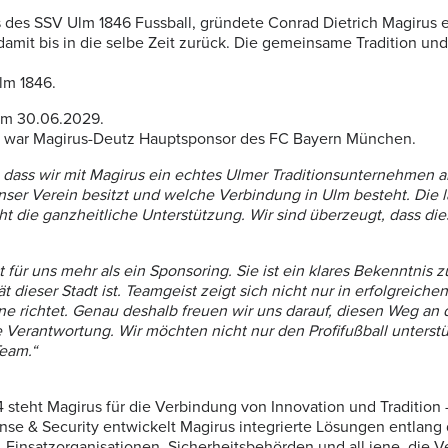
 des SSV Ulm 1846 Fussball, gründete Conrad Dietrich Magirus e
it bis in die selbe Zeit zurück. Die gemeinsame Tradition und 
lm 1846.
zum 30.06.2029.
981 war Magirus-Deutz Hauptsponsor des FC Bayern München.
lz, dass wir mit Magirus ein echtes Ulmer Traditionsunternehm
 unser Verein besitzt und welche Verbindung in Ulm besteht. Die
 die ganzheitliche Unterstützung. Wir sind überzeugt, dass dies
st für uns mehr als ein Sponsoring. Sie ist ein klares Bekenntn
tät dieser Stadt ist. Teamgeist zeigt sich nicht nur in erfolgreic
ichtet. Genau deshalb freuen wir uns darauf, diesen Weg an d
ße Verantwortung. Wir möchten nicht nur den Profifußball unter
Team.“
 steht Magirus für die Verbindung von Innovation und Tradition –
se & Security entwickelt Magirus integrierte Lösungen entlang
 Einsatzorganisationen, Sicherheitsbehörden und all jene, die 