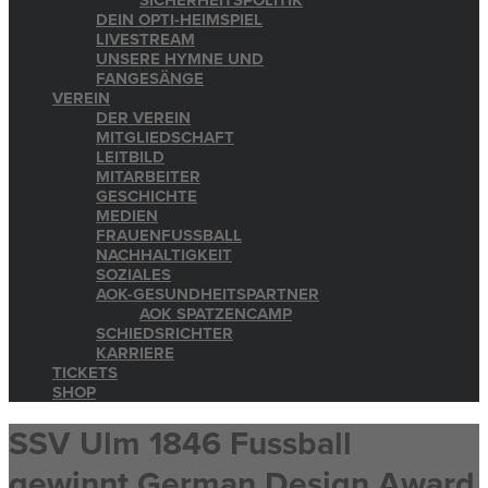
SICHERHEITSPOLITIK
DEIN OPTI-HEIMSPIEL
LIVESTREAM
UNSERE HYMNE UND
FANGESÄNGE
VEREIN
DER VEREIN
MITGLIEDSCHAFT
LEITBILD
MITARBEITER
GESCHICHTE
MEDIEN
FRAUENFUSSBALL
NACHHALTIGKEIT
SOZIALES
AOK-GESUNDHEITSPARTNER
AOK SPATZENCAMP
SCHIEDSRICHTER
KARRIERE
TICKETS
SHOP
SSV Ulm 1846 Fussball
gewinnt German Design Award