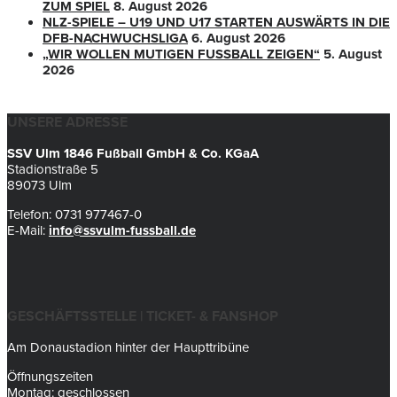
ZUM SPIEL
8. August 2026
NLZ-SPIELE – U19 UND U17 STARTEN AUSWÄRTS IN DIE
DFB-NACHWUCHSLIGA
6. August 2026
„WIR WOLLEN MUTIGEN FUSSBALL ZEIGEN“
5. August
2026
UNSERE ADRESSE
SSV Ulm 1846 Fußball GmbH & Co. KGaA
Stadionstraße 5
89073 Ulm
Telefon: 0731 977467-0
E-Mail:
info@ssvulm-fussball.de
GESCHÄFTSSTELLE | TICKET- & FANSHOP
Am Donaustadion hinter der Haupttribüne
Öffnungszeiten
Montag: geschlossen