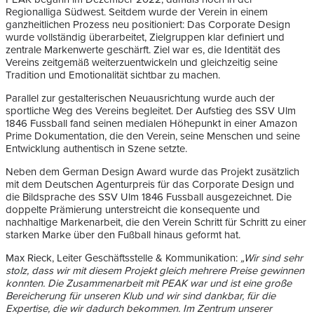
Regionalliga Südwest. Seitdem wurde der Verein in einem
ganzheitlichen Prozess neu positioniert: Das Corporate Design
wurde vollständig überarbeitet, Zielgruppen klar definiert und
zentrale Markenwerte geschärft. Ziel war es, die Identität des
Vereins zeitgemäß weiterzuentwickeln und gleichzeitig seine
Tradition und Emotionalität sichtbar zu machen.
Parallel zur gestalterischen Neuausrichtung wurde auch der
sportliche Weg des Vereins begleitet. Der Aufstieg des SSV Ulm
1846 Fussball fand seinen medialen Höhepunkt in einer Amazon
Prime Dokumentation, die den Verein, seine Menschen und seine
Entwicklung authentisch in Szene setzte.
Neben dem German Design Award wurde das Projekt zusätzlich
mit dem Deutschen Agenturpreis für das Corporate Design und
die Bildsprache des SSV Ulm 1846 Fussball ausgezeichnet. Die
doppelte Prämierung unterstreicht die konsequente und
nachhaltige Markenarbeit, die den Verein Schritt für Schritt zu einer
starken Marke über den Fußball hinaus geformt hat.
Max Rieck, Leiter Geschäftsstelle & Kommunikation:
„Wir sind sehr
stolz, dass wir mit diesem Projekt gleich mehrere Preise gewinnen
konnten. Die Zusammenarbeit mit PEAK war und ist eine große
Bereicherung für unseren Klub und wir sind dankbar, für die
Expertise, die wir dadurch bekommen. Im Zentrum unserer