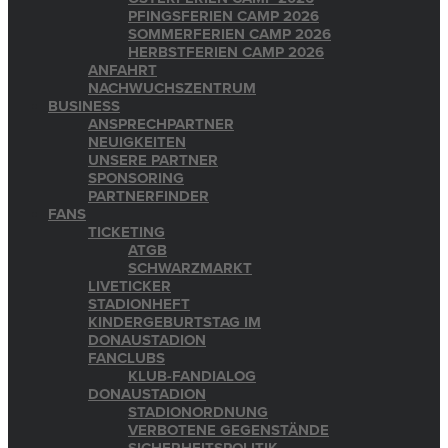
PFINGSFERIEN CAMP 2026
SOMMERFERIEN CAMP 2026
HERBSTFERIEN CAMP 2026
ANFAHRT
NACHWUCHSZENTRUM
BUSINESS
ANSPRECHPARTNER
NEUIGKEITEN
UNSERE PARTNER
SPONSORING
PARTNERFINDER
FANS
TICKETING
ATGB
SCHWARZMARKT
LIVETICKER
STADIONHEFT
KINDERGEBURTSTAG IM
DONAUSTADION
FANCLUBS
KLUB-FANDIALOG
DONAUSTADION
STADIONORDNUNG
VERBOTENE GEGENSTÄNDE