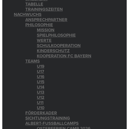
TABELLE
TRAININGSZEITEN
NACHWUCHS
ANSPRECHPARTNER
PHILOSOPHIE
MISSION
SPIELPHILOSOPHIE
WERTE
SCHULKOOPERATION
KINDERSCHUTZ
KOOPERATION FC BAYERN
TEAMS
U19
U17
U16
U15
U14
U13
U12
U11
U10
FÖRDERKADER
SICHTUNGSTRAINING
ALBERT-FUSSBALLCAMPS
OSTERFERIEN CAMP 2026