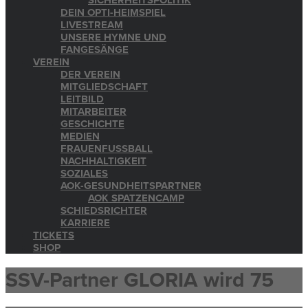
SICHERHEITSPOLITIK
DEIN OPTI-HEIMSPIEL
LIVESTREAM
UNSERE HYMNE UND
FANGESÄNGE
VEREIN
DER VEREIN
MITGLIEDSCHAFT
LEITBILD
MITARBEITER
GESCHICHTE
MEDIEN
FRAUENFUSSBALL
NACHHALTIGKEIT
SOZIALES
AOK-GESUNDHEITSPARTNER
AOK SPATZENCAMP
SCHIEDSRICHTER
KARRIERE
TICKETS
SHOP
SSV-Partner GLORIA wird 75