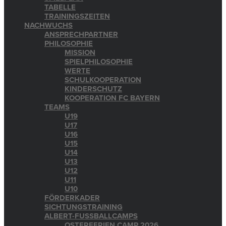
TABELLE
TRAININGSZEITEN
NACHWUCHS
ANSPRECHPARTNER
PHILOSOPHIE
MISSION
SPIELPHILOSOPHIE
WERTE
SCHULKOOPERATION
KINDERSCHUTZ
KOOPERATION FC BAYERN
TEAMS
U19
U17
U16
U15
U14
U13
U12
U11
U10
FÖRDERKADER
SICHTUNGSTRAINING
ALBERT-FUSSBALLCAMPS
OSTERFERIEN CAMP 2026