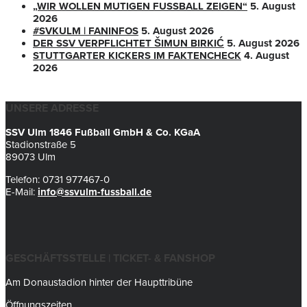
„WIR WOLLEN MUTIGEN FUSSBALL ZEIGEN“
5. August
2026
#SVKULM | FANINFOS
5. August 2026
DER SSV VERPFLICHTET ŠIMUN BIRKIĆ
5. August 2026
STUTTGARTER KICKERS IM FAKTENCHECK
4. August
2026
UNSERE ADRESSE
SSV Ulm 1846 Fußball GmbH & Co. KGaA
Stadionstraße 5
89073 Ulm
Telefon: 0731 977467-0
E-Mail:
info@ssvulm-fussball.de
GESCHÄFTSSTELLE | TICKET- & FANSHOP
Am Donaustadion hinter der Haupttribüne
Öffnungszeiten