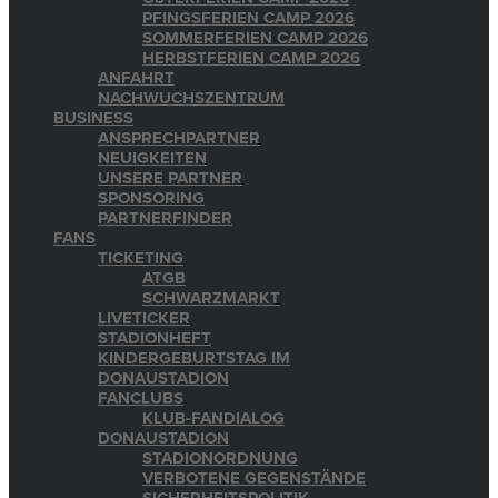
PFINGSFERIEN CAMP 2026
SOMMERFERIEN CAMP 2026
HERBSTFERIEN CAMP 2026
ANFAHRT
NACHWUCHSZENTRUM
BUSINESS
ANSPRECHPARTNER
NEUIGKEITEN
UNSERE PARTNER
SPONSORING
PARTNERFINDER
FANS
TICKETING
ATGB
SCHWARZMARKT
LIVETICKER
STADIONHEFT
KINDERGEBURTSTAG IM
DONAUSTADION
FANCLUBS
KLUB-FANDIALOG
DONAUSTADION
STADIONORDNUNG
VERBOTENE GEGENSTÄNDE