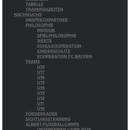
TABELLE
TRAININGSZEITEN
NACHWUCHS
ANSPRECHPARTNER
PHILOSOPHIE
MISSION
SPIELPHILOSOPHIE
WERTE
SCHULKOOPERATION
KINDERSCHUTZ
KOOPERATION FC BAYERN
TEAMS
U19
U17
U16
U15
U14
U13
U12
U11
U10
FÖRDERKADER
SICHTUNGSTRAINING
ALBERT-FUSSBALLCAMPS
OSTERFERIEN CAMP 2026