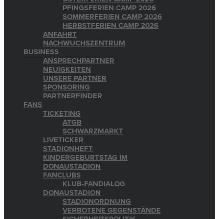
PFINGSFERIEN CAMP 2026
SOMMERFERIEN CAMP 2026
HERBSTFERIEN CAMP 2026
ANFAHRT
NACHWUCHSZENTRUM
BUSINESS
ANSPRECHPARTNER
NEUIGKEITEN
UNSERE PARTNER
SPONSORING
PARTNERFINDER
FANS
TICKETING
ATGB
SCHWARZMARKT
LIVETICKER
STADIONHEFT
KINDERGEBURTSTAG IM
DONAUSTADION
FANCLUBS
KLUB-FANDIALOG
DONAUSTADION
STADIONORDNUNG
VERBOTENE GEGENSTÄNDE