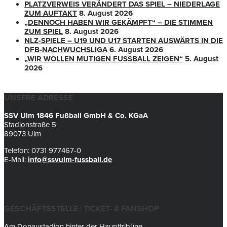
PLATZVERWEIS VERÄNDERT DAS SPIEL – NIEDERLAGE
ZUM AUFTAKT
8. August 2026
„DENNOCH HABEN WIR GEKÄMPFT“ – DIE STIMMEN
ZUM SPIEL
8. August 2026
NLZ-SPIELE – U19 UND U17 STARTEN AUSWÄRTS IN DIE
DFB-NACHWUCHSLIGA
6. August 2026
„WIR WOLLEN MUTIGEN FUSSBALL ZEIGEN“
5. August
2026
UNSERE ADRESSE
SSV Ulm 1846 Fußball GmbH & Co. KGaA
Stadionstraße 5
89073 Ulm
Telefon: 0731 977467-0
E-Mail:
info@ssvulm-fussball.de
GESCHÄFTSSTELLE | TICKET- & FANSHOP
Am Donaustadion hinter der Haupttribüne