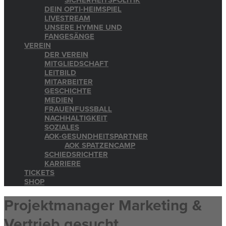
SICHERHEITSPOLITIK
DEIN OPTI-HEIMSPIEL
LIVESTREAM
UNSERE HYMNE UND
FANGESÄNGE
VEREIN
DER VEREIN
MITGLIEDSCHAFT
LEITBILD
MITARBEITER
GESCHICHTE
MEDIEN
FRAUENFUSSBALL
NACHHALTIGKEIT
SOZIALES
AOK-GESUNDHEITSPARTNER
AOK SPATZENCAMP
SCHIEDSRICHTER
KARRIERE
TICKETS
SHOP
Projektmanager Marketing &
Vertrieb gesucht