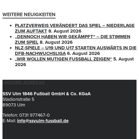
WEITERE NEUIGKEITEN
PLATZVERWEIS VERÄNDERT DAS SPIEL – NIEDERLAGE
ZUM AUFTAKT
8. August 2026
„DENNOCH HABEN WIR GEKÄMPFT“ – DIE STIMMEN
ZUM SPIEL
8. August 2026
NLZ-SPIELE – U19 UND U17 STARTEN AUSWÄRTS IN DIE
DFB-NACHWUCHSLIGA
6. August 2026
„WIR WOLLEN MUTIGEN FUSSBALL ZEIGEN“
5. August
2026
UNSERE ADRESSE
SSV Ulm 1846 Fußball GmbH & Co. KGaA
Stadionstraße 5
89073 Ulm
Telefon: 0731 977467-0
E-Mail:
info@ssvulm-fussball.de