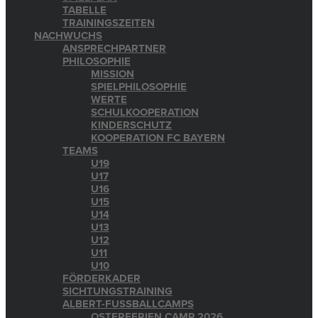
TABELLE
TRAININGSZEITEN
NACHWUCHS
ANSPRECHPARTNER
PHILOSOPHIE
MISSION
SPIELPHILOSOPHIE
WERTE
SCHULKOOPERATION
KINDERSCHUTZ
KOOPERATION FC BAYERN
TEAMS
U19
U17
U16
U15
U14
U13
U12
U11
U10
FÖRDERKADER
SICHTUNGSTRAINING
ALBERT-FUSSBALLCAMPS
OSTERFERIEN CAMP 2026