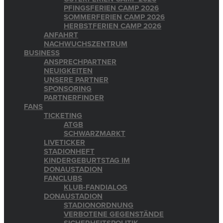
PFINGSFERIEN CAMP 2026
SOMMERFERIEN CAMP 2026
HERBSTFERIEN CAMP 2026
ANFAHRT
NACHWUCHSZENTRUM
BUSINESS
ANSPRECHPARTNER
NEUIGKEITEN
UNSERE PARTNER
SPONSORING
PARTNERFINDER
FANS
TICKETING
ATGB
SCHWARZMARKT
LIVETICKER
STADIONHEFT
KINDERGEBURTSTAG IM
DONAUSTADION
FANCLUBS
KLUB-FANDIALOG
DONAUSTADION
STADIONORDNUNG
VERBOTENE GEGENSTÄNDE