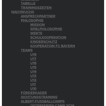
TABELLE
TRAININGSZEITEN
NACHWUCHS
ANSPRECHPARTNER
PHILOSOPHIE
MISSION
SPIELPHILOSOPHIE
WERTE
SCHULKOOPERATION
KINDERSCHUTZ
KOOPERATION FC BAYERN
TEAMS
U19
U17
U16
U15
U14
U13
U12
U11
U10
FÖRDERKADER
SICHTUNGSTRAINING
ALBERT-FUSSBALLCAMPS
OSTERFERIEN CAMP 2026