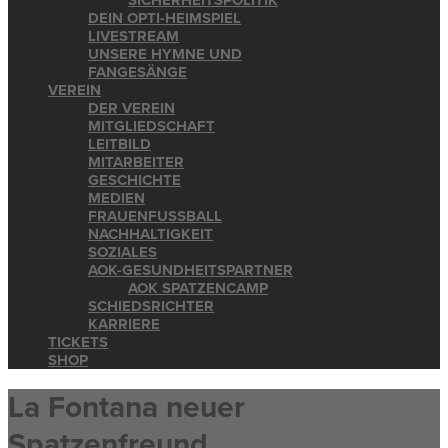
SICHERHEITSPOLITIK
DEIN OPTI-HEIMSPIEL
LIVESTREAM
UNSERE HYMNE UND
FANGESÄNGE
VEREIN
DER VEREIN
MITGLIEDSCHAFT
LEITBILD
MITARBEITER
GESCHICHTE
MEDIEN
FRAUENFUSSBALL
NACHHALTIGKEIT
SOZIALES
AOK-GESUNDHEITSPARTNER
AOK SPATZENCAMP
SCHIEDSRICHTER
KARRIERE
TICKETS
SHOP
La Fontana neuer
Spatzenfreund