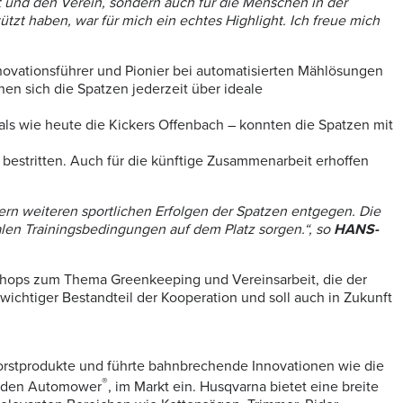
 und den Verein, sondern auch für die Menschen in der
tzt haben, war für mich ein echtes Highlight. Ich freue mich
novationsführer und Pionier bei automatisierten Mählösungen
en sich die Spatzen jederzeit über ideale
als wie heute die Kickers Offenbach – konnten die Spatzen mit
estritten. Auch für die künftige Zusammenarbeit erhoffen
bern weiteren sportlichen Erfolgen der Spatzen entgegen. Die
alen Trainingsbedingungen auf dem Platz sorgen.“,
so
HANS-
kshops zum Thema Greenkeeping und Vereinsarbeit, die der
chtiger Bestandteil der Kooperation und soll auch in Zukunft
Forstprodukte und führte bahnbrechende Innovationen wie die
®
, den Automower
, im Markt ein. Husqvarna bietet eine breite