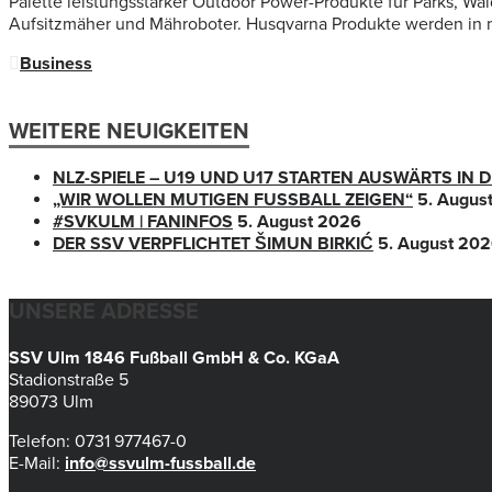
Palette leistungsstarker Outdoor Power-Produkte für Parks, Wa
Aufsitzmäher und Mähroboter. Husqvarna Produkte werden in m
Business
WEITERE NEUIGKEITEN
NLZ-SPIELE – U19 UND U17 STARTEN AUSWÄRTS IN
„WIR WOLLEN MUTIGEN FUSSBALL ZEIGEN“
5. Augus
#SVKULM | FANINFOS
5. August 2026
DER SSV VERPFLICHTET ŠIMUN BIRKIĆ
5. August 20
UNSERE ADRESSE
SSV Ulm 1846 Fußball GmbH & Co. KGaA
Stadionstraße 5
89073 Ulm
Telefon: 0731 977467-0
E-Mail:
info@ssvulm-fussball.de