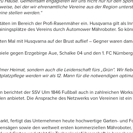
u Hause. Gemeinsam engagieren wir uns nicht nur für den Sport
eise, bei der wir ehrenamtliche Vereine aus der Region unterstü
ine stellen werden.“
en im Bereich der Profi-Rasenmäher ein. Husqvarna gilt als In
rainingsplätze des Vereins durch Automower Mähroboter. So könn
en Mal mit Husqvarna auf der Brust auflief – Gegner waren dam
ele gegen Erzgebirge Aue, Schalke 04 und den 1. FC Nürnberg b
mer Heimat, sondern auch die Leidenschaft fürs „Grün“. Wir fie
tplatzpflege werden wir als 12. Mann für die notwendigen optim
rn berichtet der SSV Ulm 1846 Fußball auch in zahlreichen Wor
anbietet. Die Ansprache des Netzwerks von Vereinen ist ein wi
Markt, fertigt das Unternehmen heute hochwertige Garten- und 
tensägen sowie den weltweit ersten kommerziellen Mähroboter