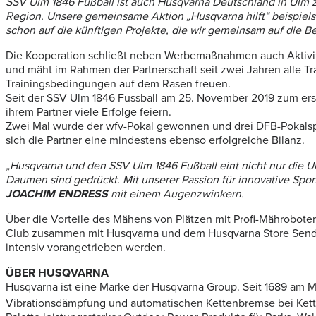
SSV Ulm 1846 Fußball ist auch Husqvarna Deutschland in Ulm z
Region. Unsere gemeinsame Aktion „Husqvarna hilft“ beispielsw
schon auf die künftigen Projekte, die wir gemeinsam auf die Be
Die Kooperation schließt neben Werbemaßnahmen auch Aktivität
und mäht im Rahmen der Partnerschaft seit zwei Jahren alle T
Trainingsbedingungen auf dem Rasen freuen.
Seit der SSV Ulm 1846 Fussball am 25. November 2019 zum erst
ihrem Partner viele Erfolge feiern.
Zwei Mal wurde der wfv-Pokal gewonnen und drei DFB-Pokalspi
sich die Partner eine mindestens ebenso erfolgreiche Bilanz.
„Husqvarna und den SSV Ulm 1846 Fußball eint nicht nur die Ul
Daumen sind gedrückt. Mit unserer Passion für innovative Spor
JOACHIM ENDRESS
mit einem Augenzwinkern.
Über die Vorteile des Mähens von Plätzen mit Profi-Mährobote
Club zusammen mit Husqvarna und dem Husqvarna Store Senden 
intensiv vorangetrieben werden.
ÜBER HUSQVARNA
Husqvarna ist eine Marke der Husqvarna Group. Seit 1689 am 
Vibrationsdämpfung und automatischen Kettenbremse bei Ket