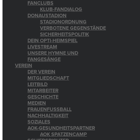
FANCLUBS
KLUB-FANDIALOG
DONAUSTADION
STADIONORDNUNG
VERBOTENE GEGENSTÄNDE
SICHERHEITSPOLITIK
DEIN OPTI-HEIMSPIEL
LIVESTREAM
UNSERE HYMNE UND
FANGESÄNGE
VEREIN
DER VEREIN
MITGLIEDSCHAFT
LEITBILD
MITARBEITER
GESCHICHTE
MEDIEN
FRAUENFUSSBALL
NACHHALTIGKEIT
SOZIALES
AOK-GESUNDHEITSPARTNER
AOK SPATZENCAMP