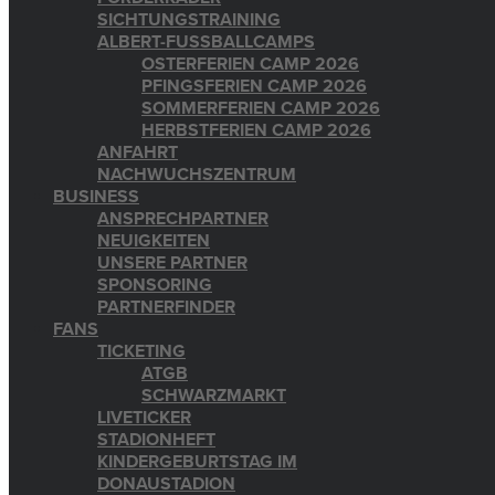
SICHTUNGSTRAINING
ALBERT-FUSSBALLCAMPS
OSTERFERIEN CAMP 2026
PFINGSFERIEN CAMP 2026
SOMMERFERIEN CAMP 2026
HERBSTFERIEN CAMP 2026
ANFAHRT
NACHWUCHSZENTRUM
BUSINESS
ANSPRECHPARTNER
NEUIGKEITEN
UNSERE PARTNER
SPONSORING
PARTNERFINDER
FANS
TICKETING
ATGB
SCHWARZMARKT
LIVETICKER
STADIONHEFT
KINDERGEBURTSTAG IM
DONAUSTADION