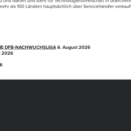
ld und Garten und steht für Technologieführerschaft in branche
ehr als 100 Ländern hauptsächlich über Servicehändler verkauft
 DIE DFB-NACHWUCHSLIGA
6. August 2026
t 2026
26