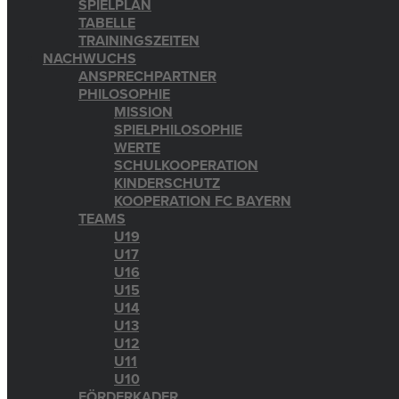
SPIELPLAN
TABELLE
TRAININGSZEITEN
NACHWUCHS
ANSPRECHPARTNER
PHILOSOPHIE
MISSION
SPIELPHILOSOPHIE
WERTE
SCHULKOOPERATION
KINDERSCHUTZ
KOOPERATION FC BAYERN
TEAMS
U19
U17
U16
U15
U14
U13
U12
U11
U10
FÖRDERKADER