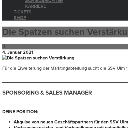
SCHIEDSRICHTER
KARRIERE
TICKETS
SHOP
Die Spatzen suchen Verstärk
4. Januar 2021
Für die Erweiterung der Marktingabteilung sucht die SSV Ulm
________________________________________
SPONSORING & SALES MANAGER
________________________________________
DEINE POSITION:
Akquise von neuen Geschäftspartnern für den SSV Ulm
Vertragsgespräche- und Verhandlungen mit potentiell