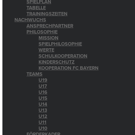
SPIELPLAN
TABELLE
TRAININGSZEITEN
NACHWUCHS
ANSPRECHPARTNER
PHILOSOPHIE
MISSION
SPIELPHILOSOPHIE
WERTE
SCHULKOOPERATION
KINDERSCHUTZ
KOOPERATION FC BAYERN
TEAMS
U19
U17
U16
U15
U14
U13
U12
U11
U10
FÖRDERKADER