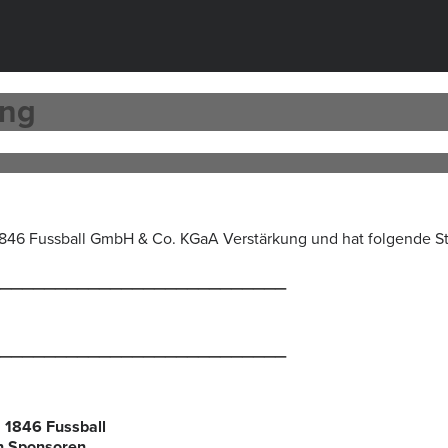
ung
 1846 Fussball GmbH & Co. KGaA Verstärkung und hat folgende S
__________________________
__________________________
 1846 Fussball
en Sponsoren