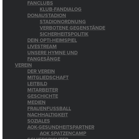
FANCLUBS
KLUB-FANDIALOG
DONAUSTADION
STADIONORDNUNG
VERBOTENE GEGENSTÄNDE
SICHERHEITSPOLITIK
DEIN OPTI-HEIMSPIEL
LIVESTREAM
UNSERE HYMNE UND
FANGESÄNGE
VEREIN
DER VEREIN
MITGLIEDSCHAFT
LEITBILD
MITARBEITER
GESCHICHTE
MEDIEN
FRAUENFUSSBALL
NACHHALTIGKEIT
SOZIALES
AOK-GESUNDHEITSPARTNER
AOK SPATZENCAMP