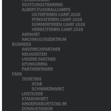
SICHTUNGSTRAINING
ALBERT-FUSSBALLCAMPS
OSTERFERIEN CAMP 2026
PFINGSFERIEN CAMP 2026
SOMMERFERIEN CAMP 2026
HERBSTFERIEN CAMP 2026
ANFAHRT
NACHWUCHSZENTRUM
BUSINESS
ANSPRECHPARTNER
NEUIGKEITEN
UNSERE PARTNER
SPONSORING
PARTNERFINDER
FANS
TICKETING
ATGB
SCHWARZMARKT
LIVETICKER
STADIONHEFT
KINDERGEBURTSTAG IM
DONAUSTADION