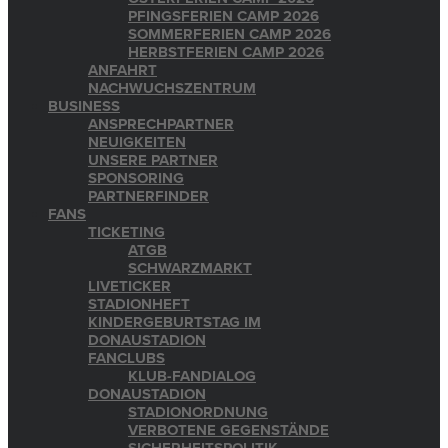
PFINGSFERIEN CAMP 2026
SOMMERFERIEN CAMP 2026
HERBSTFERIEN CAMP 2026
ANFAHRT
NACHWUCHSZENTRUM
BUSINESS
ANSPRECHPARTNER
NEUIGKEITEN
UNSERE PARTNER
SPONSORING
PARTNERFINDER
FANS
TICKETING
ATGB
SCHWARZMARKT
LIVETICKER
STADIONHEFT
KINDERGEBURTSTAG IM
DONAUSTADION
FANCLUBS
KLUB-FANDIALOG
DONAUSTADION
STADIONORDNUNG
VERBOTENE GEGENSTÄNDE