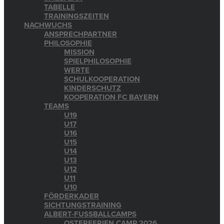
TABELLE
TRAININGSZEITEN
NACHWUCHS
ANSPRECHPARTNER
PHILOSOPHIE
MISSION
SPIELPHILOSOPHIE
WERTE
SCHULKOOPERATION
KINDERSCHUTZ
KOOPERATION FC BAYERN
TEAMS
U19
U17
U16
U15
U14
U13
U12
U11
U10
FÖRDERKADER
SICHTUNGSTRAINING
ALBERT-FUSSBALLCAMPS
OSTERFERIEN CAMP 2026