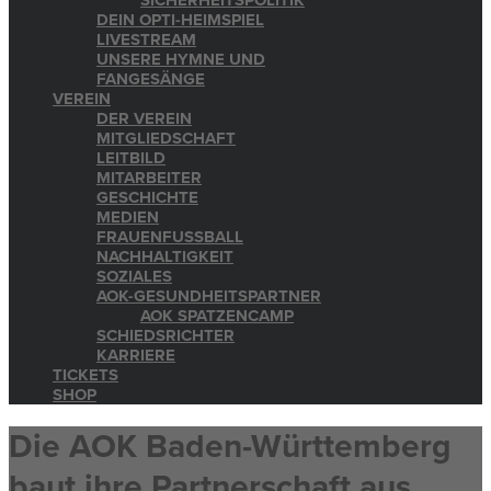
SICHERHEITSPOLITIK
DEIN OPTI-HEIMSPIEL
LIVESTREAM
UNSERE HYMNE UND
FANGESÄNGE
VEREIN
DER VEREIN
MITGLIEDSCHAFT
LEITBILD
MITARBEITER
GESCHICHTE
MEDIEN
FRAUENFUSSBALL
NACHHALTIGKEIT
SOZIALES
AOK-GESUNDHEITSPARTNER
AOK SPATZENCAMP
SCHIEDSRICHTER
KARRIERE
TICKETS
SHOP
Die AOK Baden-Württemberg
baut ihre Partnerschaft aus