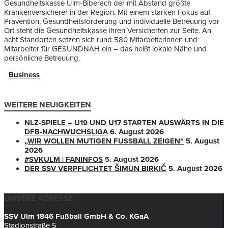
Gesundheitskasse Ulm-Biberach der mit Abstand größte
Krankenversicherer in der Region. Mit einem starken Fokus auf
Prävention, Gesundheitsförderung und individuelle Betreuung vor
Ort steht die Gesundheitskasse ihren Versicherten zur Seite. An
acht Standorten setzen sich rund 580 Mitarbeiterinnen und
Mitarbeiter für GESUNDNAH ein – das heißt lokale Nähe und
persönliche Betreuung.
Business
WEITERE NEUIGKEITEN
NLZ-SPIELE – U19 UND U17 STARTEN AUSWÄRTS IN DIE
DFB-NACHWUCHSLIGA
6. August 2026
„WIR WOLLEN MUTIGEN FUSSBALL ZEIGEN“
5. August
2026
#SVKULM | FANINFOS
5. August 2026
DER SSV VERPFLICHTET ŠIMUN BIRKIĆ
5. August 2026
UNSERE ADRESSE
SSV Ulm 1846 Fußball GmbH & Co. KGaA
Stadionstraße 5