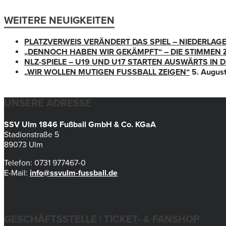
WEITERE NEUIGKEITEN
PLATZVERWEIS VERÄNDERT DAS SPIEL – NIEDERLAG
„DENNOCH HABEN WIR GEKÄMPFT“ – DIE STIMMEN 
NLZ-SPIELE – U19 UND U17 STARTEN AUSWÄRTS IN
„WIR WOLLEN MUTIGEN FUSSBALL ZEIGEN“
5. Augus
UNSERE ADRESSE
SSV Ulm 1846 Fußball GmbH & Co. KGaA
Stadionstraße 5
89073 Ulm
Telefon: 0731 977467-0
E-Mail:
info@ssvulm-fussball.de
GESCHÄFTSSTELLE | TICKET- & FANSHOP