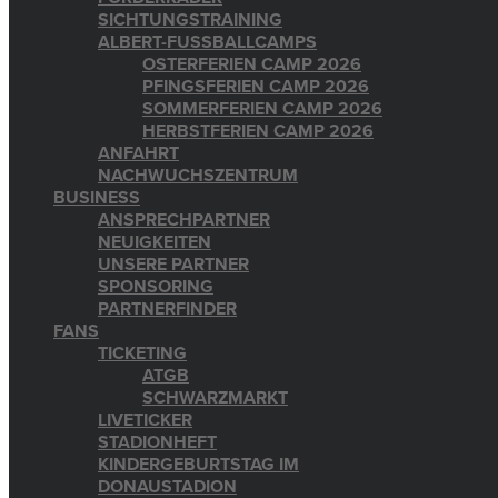
SICHTUNGSTRAINING
ALBERT-FUSSBALLCAMPS
OSTERFERIEN CAMP 2026
PFINGSFERIEN CAMP 2026
SOMMERFERIEN CAMP 2026
HERBSTFERIEN CAMP 2026
ANFAHRT
NACHWUCHSZENTRUM
BUSINESS
ANSPRECHPARTNER
NEUIGKEITEN
UNSERE PARTNER
SPONSORING
PARTNERFINDER
FANS
TICKETING
ATGB
SCHWARZMARKT
LIVETICKER
STADIONHEFT
KINDERGEBURTSTAG IM
DONAUSTADION