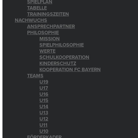
SPIELPLAN
TABELLE
TRAININGSZEITEN
NACHWUCHS
ANSPRECHPARTNER
PHILOSOPHIE
MISSION
SPIELPHILOSOPHIE
WERTE
SCHULKOOPERATION
KINDERSCHUTZ
KOOPERATION FC BAYERN
TEAMS
U19
U17
U16
U15
U14
U13
U12
U11
U10
FÖRDERKADER