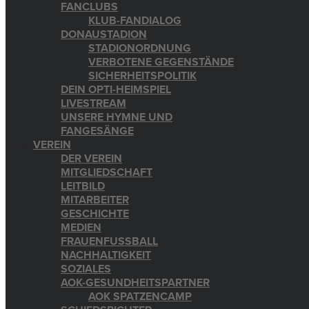
FANCLUBS
KLUB-FANDIALOG
DONAUSTADION
STADIONORDNUNG
VERBOTENE GEGENSTÄNDE
SICHERHEITSPOLITIK
DEIN OPTI-HEIMSPIEL
LIVESTREAM
UNSERE HYMNE UND
FANGESÄNGE
VEREIN
DER VEREIN
MITGLIEDSCHAFT
LEITBILD
MITARBEITER
GESCHICHTE
MEDIEN
FRAUENFUSSBALL
NACHHALTIGKEIT
SOZIALES
AOK-GESUNDHEITSPARTNER
AOK SPATZENCAMP