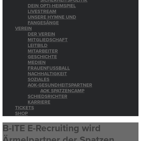
SICHERHEITSPOLITIK
DEIN OPTI-HEIMSPIEL
LIVESTREAM
UNSERE HYMNE UND
FANGESÄNGE
VEREIN
DER VEREIN
MITGLIEDSCHAFT
LEITBILD
MITARBEITER
GESCHICHTE
MEDIEN
FRAUENFUSSBALL
NACHHALTIGKEIT
SOZIALES
AOK-GESUNDHEITSPARTNER
AOK SPATZENCAMP
SCHIEDSRICHTER
KARRIERE
TICKETS
SHOP
B-ITE E-Recruiting wird
Ärmelpartner der Spatzen