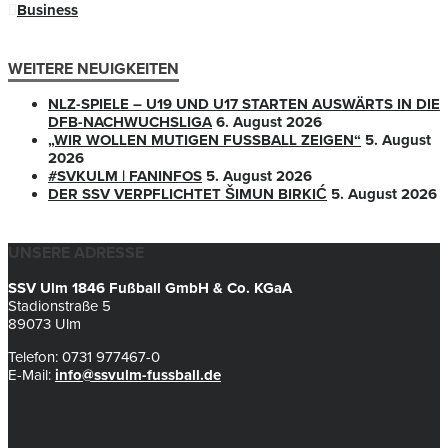
Business
WEITERE NEUIGKEITEN
NLZ-SPIELE – U19 UND U17 STARTEN AUSWÄRTS IN DIE
DFB-NACHWUCHSLIGA
6. August 2026
„WIR WOLLEN MUTIGEN FUSSBALL ZEIGEN“
5. August
2026
#SVKULM | FANINFOS
5. August 2026
DER SSV VERPFLICHTET ŠIMUN BIRKIĆ
5. August 2026
UNSERE ADRESSE
SSV Ulm 1846 Fußball GmbH & Co. KGaA
Stadionstraße 5
89073 Ulm
Telefon: 0731 977467-0
E-Mail:
info@ssvulm-fussball.de