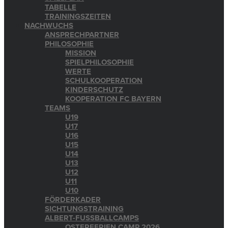
TABELLE
TRAININGSZEITEN
NACHWUCHS
ANSPRECHPARTNER
PHILOSOPHIE
MISSION
SPIELPHILOSOPHIE
WERTE
SCHULKOOPERATION
KINDERSCHUTZ
KOOPERATION FC BAYERN
TEAMS
U19
U17
U16
U15
U14
U13
U12
U11
U10
FÖRDERKADER
SICHTUNGSTRAINING
ALBERT-FUSSBALLCAMPS
OSTERFERIEN CAMP 2026