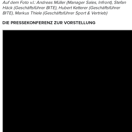
Auf dem Foto v.l.: Andreas Müller (Manager Sales, Infront), Stefan
Häck (Geschäftsführer BITE), Hubert Ketterer (Geschäftsführer
BITE), Markus Thiele (Geschäftsführer Sport & Vertrieb)
DIE PRESSEKONFERENZ ZUR VORSTELLUNG