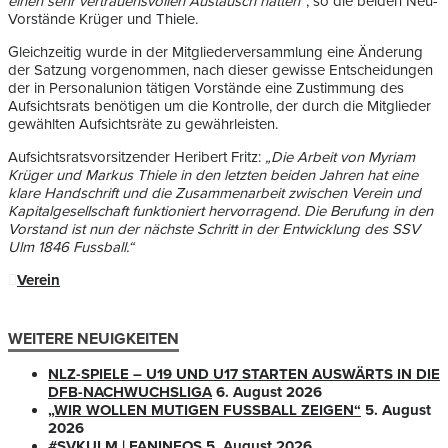
einen sehr vertrauensvollen Austausch hatten“
, so die beiden Neu-
Vorstände Krüger und Thiele.
Gleichzeitig wurde in der Mitgliederversammlung eine Änderung
der Satzung vorgenommen, nach dieser gewisse Entscheidungen
der in Personalunion tätigen Vorstände eine Zustimmung des
Aufsichtsrats benötigen um die Kontrolle, der durch die Mitglieder
gewählten Aufsichtsräte zu gewährleisten.
Aufsichtsratsvorsitzender Heribert Fritz:
„Die Arbeit von Myriam
Krüger und Markus Thiele in den letzten beiden Jahren hat eine
klare Handschrift und die Zusammenarbeit zwischen Verein und
Kapitalgesellschaft funktioniert hervorragend. Die Berufung in den
Vorstand ist nun der nächste Schritt in der Entwicklung des SSV
Ulm 1846 Fussball.“
Verein
WEITERE NEUIGKEITEN
NLZ-SPIELE – U19 UND U17 STARTEN AUSWÄRTS IN DIE
DFB-NACHWUCHSLIGA
6. August 2026
„WIR WOLLEN MUTIGEN FUSSBALL ZEIGEN“
5. August
2026
#SVKULM | FANINFOS
5. August 2026