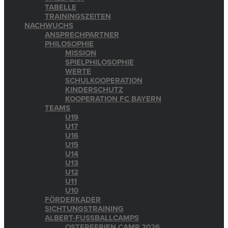
TABELLE
TRAININGSZEITEN
NACHWUCHS
ANSPRECHPARTNER
PHILOSOPHIE
MISSION
SPIELPHILOSOPHIE
WERTE
SCHULKOOPERATION
KINDERSCHUTZ
KOOPERATION FC BAYERN
TEAMS
U19
U17
U16
U15
U14
U13
U12
U11
U10
FÖRDERKADER
SICHTUNGSTRAINING
ALBERT-FUSSBALLCAMPS
OSTERFERIEN CAMP 2026