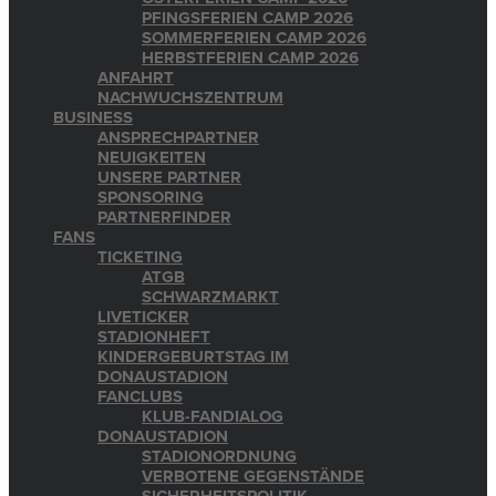
PFINGSFERIEN CAMP 2026
SOMMERFERIEN CAMP 2026
HERBSTFERIEN CAMP 2026
ANFAHRT
NACHWUCHSZENTRUM
BUSINESS
ANSPRECHPARTNER
NEUIGKEITEN
UNSERE PARTNER
SPONSORING
PARTNERFINDER
FANS
TICKETING
ATGB
SCHWARZMARKT
LIVETICKER
STADIONHEFT
KINDERGEBURTSTAG IM
DONAUSTADION
FANCLUBS
KLUB-FANDIALOG
DONAUSTADION
STADIONORDNUNG
VERBOTENE GEGENSTÄNDE