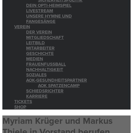
SICHERHEITSPOLITIK
DEIN OPTI-HEIMSPIEL
LIVESTREAM
UNSERE HYMNE UND
FANGESÄNGE
VEREIN
DER VEREIN
MITGLIEDSCHAFT
LEITBILD
MITARBEITER
GESCHICHTE
MEDIEN
FRAUENFUSSBALL
NACHHALTIGKEIT
SOZIALES
AOK-GESUNDHEITSPARTNER
AOK SPATZENCAMP
SCHIEDSRICHTER
KARRIERE
TICKETS
SHOP
Myriam Krüger und Markus
Thiele in Vorstand berufen