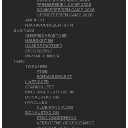
PFINGSFERIEN CAMP 2026
SOMMERFERIEN CAMP 2026
HERBSTFERIEN CAMP 2026
ANFAHRT
NACHWUCHSZENTRUM
BUSINESS
ANSPRECHPARTNER
NEUIGKEITEN
UNSERE PARTNER
SPONSORING
PARTNERFINDER
FANS
TICKETING
ATGB
SCHWARZMARKT
LIVETICKER
STADIONHEFT
KINDERGEBURTSTAG IM
DONAUSTADION
FANCLUBS
KLUB-FANDIALOG
DONAUSTADION
STADIONORDNUNG
VERBOTENE GEGENSTÄNDE