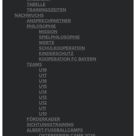
TABELLE
TRAININGSZEITEN
NACHWUCHS
ANSPRECHPARTNER
PHILOSOPHIE
MISSION
SPIELPHILOSOPHIE
WERTE
SCHULKOOPERATION
KINDERSCHUTZ
KOOPERATION FC BAYERN
TEAMS
U19
U17
U16
U15
U14
U13
U12
U11
U10
FÖRDERKADER
SICHTUNGSTRAINING
ALBERT-FUSSBALLCAMPS
OSTERFERIEN CAMP 2026