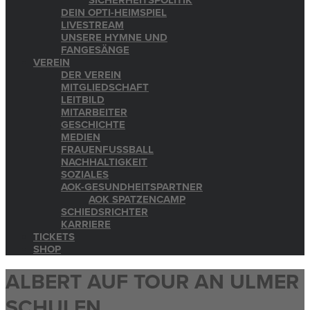
SICHERHEITSPOLITIK
DEIN OPTI-HEIMSPIEL
LIVESTREAM
UNSERE HYMNE UND
FANGESÄNGE
VEREIN
DER VEREIN
MITGLIEDSCHAFT
LEITBILD
MITARBEITER
GESCHICHTE
MEDIEN
FRAUENFUSSBALL
NACHHALTIGKEIT
SOZIALES
AOK-GESUNDHEITSPARTNER
AOK SPATZENCAMP
SCHIEDSRICHTER
KARRIERE
TICKETS
SHOP
ALBERT AUF TOUR AN ULMER
SCHULEN