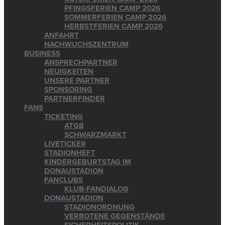
PFINGSFERIEN CAMP 2026
SOMMERFERIEN CAMP 2026
HERBSTFERIEN CAMP 2026
ANFAHRT
NACHWUCHSZENTRUM
BUSINESS
ANSPRECHPARTNER
NEUIGKEITEN
UNSERE PARTNER
SPONSORING
PARTNERFINDER
FANS
TICKETING
ATGB
SCHWARZMARKT
LIVETICKER
STADIONHEFT
KINDERGEBURTSTAG IM
DONAUSTADION
FANCLUBS
KLUB-FANDIALOG
DONAUSTADION
STADIONORDNUNG
VERBOTENE GEGENSTÄNDE