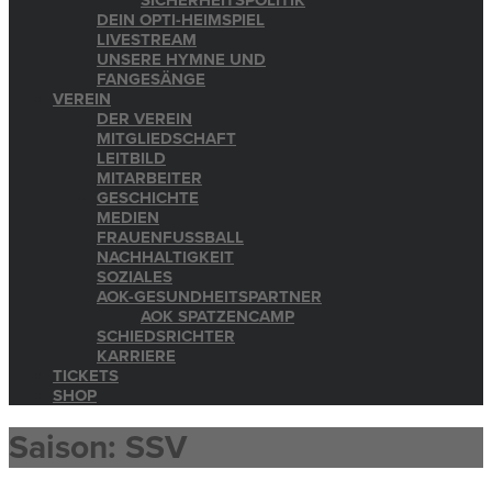
SICHERHEITSPOLITIK
DEIN OPTI-HEIMSPIEL
LIVESTREAM
UNSERE HYMNE UND
FANGESÄNGE
VEREIN
DER VEREIN
MITGLIEDSCHAFT
LEITBILD
MITARBEITER
GESCHICHTE
MEDIEN
FRAUENFUSSBALL
NACHHALTIGKEIT
SOZIALES
AOK-GESUNDHEITSPARTNER
AOK SPATZENCAMP
SCHIEDSRICHTER
KARRIERE
TICKETS
SHOP
Saison:
SSV