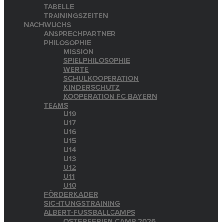
TABELLE
TRAININGSZEITEN
NACHWUCHS
ANSPRECHPARTNER
PHILOSOPHIE
MISSION
SPIELPHILOSOPHIE
WERTE
SCHULKOOPERATION
KINDERSCHUTZ
KOOPERATION FC BAYERN
TEAMS
U19
U17
U16
U15
U14
U13
U12
U11
U10
FÖRDERKADER
SICHTUNGSTRAINING
ALBERT-FUSSBALLCAMPS
OSTERFERIEN CAMP 2026