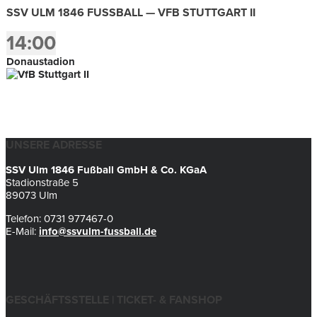
SSV ULM 1846 FUSSBALL — VFB STUTTGART II
14:00
Donaustadion
UNSERE ADRESSE
SSV Ulm 1846 Fußball GmbH & Co. KGaA
Stadionstraße 5
89073 Ulm
Telefon: 0731 977467-0
E-Mail:
info@ssvulm-fussball.de
GESCHÄFTSSTELLE | TICKET- & FANSHOP