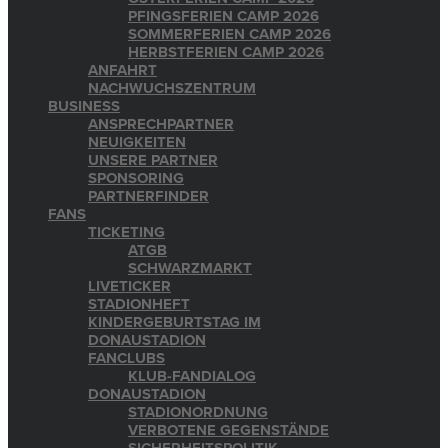
PFINGSFERIEN CAMP 2026
SOMMERFERIEN CAMP 2026
HERBSTFERIEN CAMP 2026
ANFAHRT
NACHWUCHSZENTRUM
BUSINESS
ANSPRECHPARTNER
NEUIGKEITEN
UNSERE PARTNER
SPONSORING
PARTNERFINDER
FANS
TICKETING
ATGB
SCHWARZMARKT
LIVETICKER
STADIONHEFT
KINDERGEBURTSTAG IM
DONAUSTADION
FANCLUBS
KLUB-FANDIALOG
DONAUSTADION
STADIONORDNUNG
VERBOTENE GEGENSTÄNDE