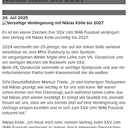
20. Juli 2025
Es ist ein klares Zeichen: Der SSV Ulm 1846 Fussball verlängert
den Vertrag mit Niklas Kölle vorzeitig bis 2027.
2024 wechselte der 25-jährige, der auf der linken Seite variabel
einsetzbar ist, vom MSV Duisburg zu den Spatzen.
Im vergangenen Winter folgte eine Leihe zum VfL Osnabrück und
vor wenigen Wochen die Rückkehr zum SSV.
Beim VfL Osnabrück sammelte er wichtige Spielpraxis und war ein
entscheidender Faktor beim Klassenerhalt der lila-weißen.
SSV-Geschäftsführer Markus Thiele: „In den bisherigen Testspielen
hat Niklas gezeigt, wie wichtig er für uns sein kann. Wir waren
schon immer von ihm Überzeugt, auch während seiner Leihe, das
hat Niklas jetzt wieder bestätigt. Er bringt viel Qualität mit, deshalb
freuen wir uns, dass wir uns bereits jetzt auf eine Verlängerung des
Vertrags einigen konnten und er sich zum SSV Ulm 1846 Fussball
bekannt hat.“
Niklas Kölle: „Ich freue mich sehr, meinen Vertrag beim SSV Ulm
1846 Fussball verlängert zu haben. Nach intensiven Gesprächen