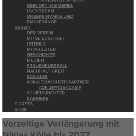
SICHERHEITSPOLITIK
DEIN OPTI-HEIMSPIEL
LIVESTREAM
UNSERE HYMNE UND
FANGESÄNGE
VEREIN
DER VEREIN
MITGLIEDSCHAFT
LEITBILD
MITARBEITER
GESCHICHTE
MEDIEN
FRAUENFUSSBALL
NACHHALTIGKEIT
SOZIALES
AOK-GESUNDHEITSPARTNER
AOK SPATZENCAMP
SCHIEDSRICHTER
KARRIERE
TICKETS
SHOP
Vorzeitige Verlängerung mit
Niklas Kölle bis 2027