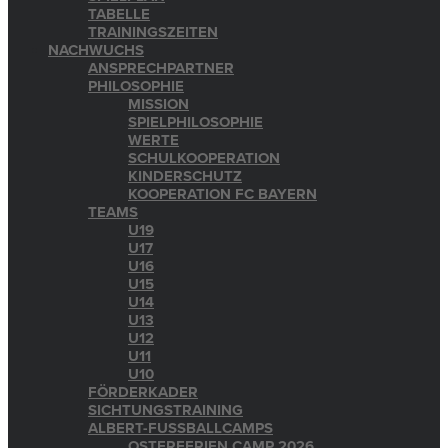
TABELLE
TRAININGSZEITEN
NACHWUCHS
ANSPRECHPARTNER
PHILOSOPHIE
MISSION
SPIELPHILOSOPHIE
WERTE
SCHULKOOPERATION
KINDERSCHUTZ
KOOPERATION FC BAYERN
TEAMS
U19
U17
U16
U15
U14
U13
U12
U11
U10
FÖRDERKADER
SICHTUNGSTRAINING
ALBERT-FUSSBALLCAMPS
OSTERFERIEN CAMP 2026