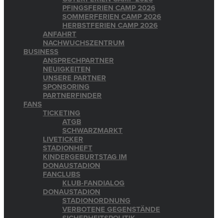
PFINGSFERIEN CAMP 2026
SOMMERFERIEN CAMP 2026
HERBSTFERIEN CAMP 2026
ANFAHRT
NACHWUCHSZENTRUM
BUSINESS
ANSPRECHPARTNER
NEUIGKEITEN
UNSERE PARTNER
SPONSORING
PARTNERFINDER
FANS
TICKETING
ATGB
SCHWARZMARKT
LIVETICKER
STADIONHEFT
KINDERGEBURTSTAG IM
DONAUSTADION
FANCLUBS
KLUB-FANDIALOG
DONAUSTADION
STADIONORDNUNG
VERBOTENE GEGENSTÄNDE