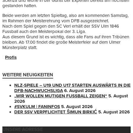
Scienza und Wörle in der Gunst der Experten bereits am höchsten
gestanden hatten.
Beide werden am letzten Spieltag, also am kommenden Samstag,
im Rahmen der Meisterehrung vom DFB ausgezeichnet.
Nach dem Spiel gegen den SC Verl erhält der SSV Ulm 1846
Fussball auch den Meisterpokal der 3. Liga.
Aus diesem Grund ist es wichtig, dass alle Fans auf ihren Tribünen
bleiben. Ab 17.00 findet die große Meisterfeier auf dem Ulmer
Münsterplatz statt.
Profis
WEITERE NEUIGKEITEN
NLZ-SPIELE – U19 UND U17 STARTEN AUSWÄRTS IN DIE
DFB-NACHWUCHSLIGA
6. August 2026
„WIR WOLLEN MUTIGEN FUSSBALL ZEIGEN“
5. August
2026
#SVKULM | FANINFOS
5. August 2026
DER SSV VERPFLICHTET ŠIMUN BIRKIĆ
5. August 2026
UNSERE ADRESSE