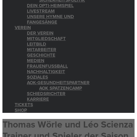
SICHERHEITSPOLITIK
DEIN OPTI-HEIMSPIEL
LIVESTREAM
UNSERE HYMNE UND
FANGESÄNGE
VEREIN
DER VEREIN
MITGLIEDSCHAFT
LEITBILD
MITARBEITER
GESCHICHTE
MEDIEN
FRAUENFUSSBALL
NACHHALTIGKEIT
SOZIALES
AOK-GESUNDHEITSPARTNER
AOK SPATZENCAMP
SCHIEDSRICHTER
KARRIERE
TICKETS
SHOP
Thomas Wörle und Léo Scienza
Trainer und Spieler der Saison