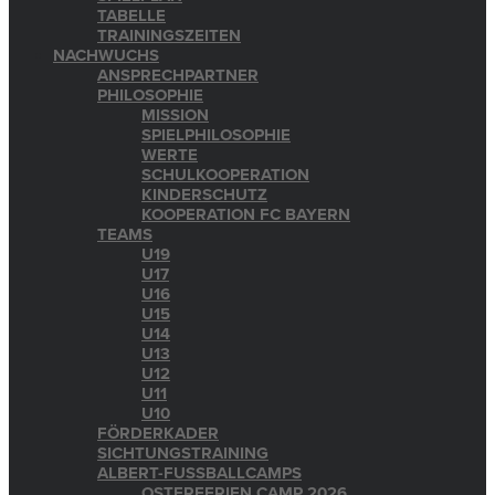
TABELLE
TRAININGSZEITEN
NACHWUCHS
ANSPRECHPARTNER
PHILOSOPHIE
MISSION
SPIELPHILOSOPHIE
WERTE
SCHULKOOPERATION
KINDERSCHUTZ
KOOPERATION FC BAYERN
TEAMS
U19
U17
U16
U15
U14
U13
U12
U11
U10
FÖRDERKADER
SICHTUNGSTRAINING
ALBERT-FUSSBALLCAMPS
OSTERFERIEN CAMP 2026