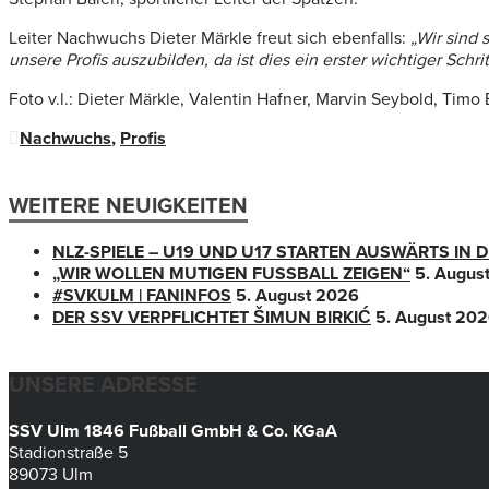
Leiter Nachwuchs Dieter Märkle freut sich ebenfalls:
„Wir sind 
unsere Profis auszubilden, da ist dies ein erster wichtiger Sch
Foto v.l.: Dieter Märkle, Valentin Hafner, Marvin Seybold, Timo
Nachwuchs
,
Profis
WEITERE NEUIGKEITEN
NLZ-SPIELE – U19 UND U17 STARTEN AUSWÄRTS IN
„WIR WOLLEN MUTIGEN FUSSBALL ZEIGEN“
5. Augus
#SVKULM | FANINFOS
5. August 2026
DER SSV VERPFLICHTET ŠIMUN BIRKIĆ
5. August 20
UNSERE ADRESSE
SSV Ulm 1846 Fußball GmbH & Co. KGaA
Stadionstraße 5
89073 Ulm