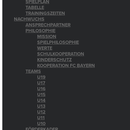
SPIELPLAN
TABELLE
TRAININGSZEITEN
NACHWUCHS
ANSPRECHPARTNER
PHILOSOPHIE
MISSION
SPIELPHILOSOPHIE
WERTE
SCHULKOOPERATION
KINDERSCHUTZ
KOOPERATION FC BAYERN
TEAMS
U19
U17
U16
U15
U14
U13
U12
U11
U10
FÖRDERKADER