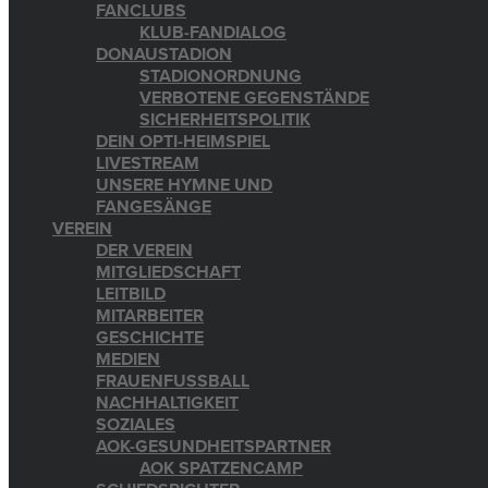
FANCLUBS
KLUB-FANDIALOG
DONAUSTADION
STADIONORDNUNG
VERBOTENE GEGENSTÄNDE
SICHERHEITSPOLITIK
DEIN OPTI-HEIMSPIEL
LIVESTREAM
UNSERE HYMNE UND
FANGESÄNGE
VEREIN
DER VEREIN
MITGLIEDSCHAFT
LEITBILD
MITARBEITER
GESCHICHTE
MEDIEN
FRAUENFUSSBALL
NACHHALTIGKEIT
SOZIALES
AOK-GESUNDHEITSPARTNER
AOK SPATZENCAMP