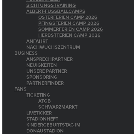
SICHTUNGSTRAINING
ALBERT-FUSSBALLCAMPS
OSTERFERIEN CAMP 2026
PFINGSFERIEN CAMP 2026
SOMMERFERIEN CAMP 2026
HERBSTFERIEN CAMP 2026
ANFAHRT
NACHWUCHSZENTRUM
BUSINESS
ANSPRECHPARTNER
NEUIGKEITEN
UNSERE PARTNER
SPONSORING
PARTNERFINDER
FANS
TICKETING
ATGB
SCHWARZMARKT
LIVETICKER
STADIONHEFT
KINDERGEBURTSTAG IM
DONAUSTADION