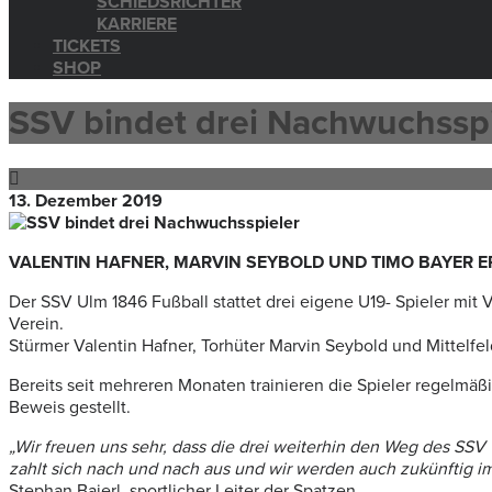
SCHIEDSRICHTER
KARRIERE
TICKETS
SHOP
SSV bindet drei Nachwuchsspi
13. Dezember 2019
VALENTIN HAFNER, MARVIN SEYBOLD UND TIMO BAYER E
Der SSV Ulm 1846 Fußball stattet drei eigene U19- Spieler mit
Verein.
Stürmer Valentin Hafner, Torhüter Marvin Seybold und Mittelf
Bereits seit mehreren Monaten trainieren die Spieler regelmäß
Beweis gestellt.
„Wir freuen uns sehr, dass die drei weiterhin den Weg des SS
zahlt sich nach und nach aus und wir werden auch zukünftig i
Stephan Baierl, sportlicher Leiter der Spatzen.