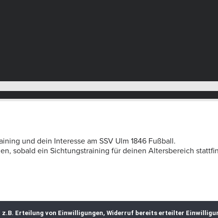
aining und dein Interesse am SSV Ulm 1846 Fußball.
, sobald ein Sichtungstraining für deinen Altersbereich stattfi
.B. Erteilung von Einwilligungen, Widerruf bereits erteilter Einwillig