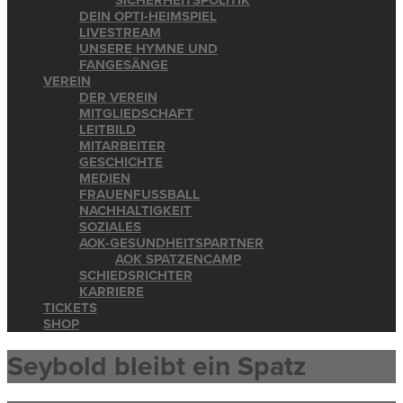
SICHERHEITSPOLITIK
DEIN OPTI-HEIMSPIEL
LIVESTREAM
UNSERE HYMNE UND
FANGESÄNGE
VEREIN
DER VEREIN
MITGLIEDSCHAFT
LEITBILD
MITARBEITER
GESCHICHTE
MEDIEN
FRAUENFUSSBALL
NACHHALTIGKEIT
SOZIALES
AOK-GESUNDHEITSPARTNER
AOK SPATZENCAMP
SCHIEDSRICHTER
KARRIERE
TICKETS
SHOP
Seybold bleibt ein Spatz