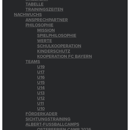
TABELLE
TRAININGSZEITEN
NACHWUCHS
ANSPRECHPARTNER
PHILOSOPHIE
MISSION
SPIELPHILOSOPHIE
WERTE
SCHULKOOPERATION
KINDERSCHUTZ
KOOPERATION FC BAYERN
TEAMS
U19
U17
U16
U15
U14
U13
U12
U11
U10
FÖRDERKADER
SICHTUNGSTRAINING
ALBERT-FUSSBALLCAMPS
OSTERFERIEN CAMP 2026