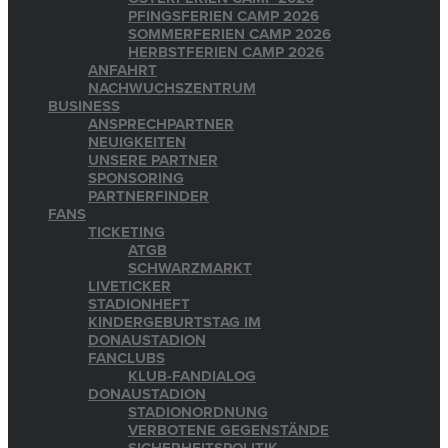
PFINGSFERIEN CAMP 2026
SOMMERFERIEN CAMP 2026
HERBSTFERIEN CAMP 2026
ANFAHRT
NACHWUCHSZENTRUM
BUSINESS
ANSPRECHPARTNER
NEUIGKEITEN
UNSERE PARTNER
SPONSORING
PARTNERFINDER
FANS
TICKETING
ATGB
SCHWARZMARKT
LIVETICKER
STADIONHEFT
KINDERGEBURTSTAG IM
DONAUSTADION
FANCLUBS
KLUB-FANDIALOG
DONAUSTADION
STADIONORDNUNG
VERBOTENE GEGENSTÄNDE