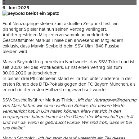
6. Juni 2025
Fünf Neuzugänge stehen zum aktuellen Zeitpunkt fest, ein
bisheriger Spieler hat nun seinen Vertrag verlängert.
Auf der gestrigen Mitgliederversammlung verkündete
Geschäftsführer Markus Thiele den anwesenden Mitgliedern
exklusiv, dass Marvin Seybold beim SSV Ulm 1846 Fussball
bleiben wird.
Marvin Seybold trug bereits im Nachwuchs das SSV-Trikot und ist
seit 2020 Teil des Profikaders. Er hat einen Vertrag bis zum
30.06.2026 unterschrieben.
In bisher drei Pflichtspielen stand er im Tor, unter anderem in der
ersten Runde des DFB-Pokals gegen den FC Bayern München, als
er noch in der ersten Halbzeit eingewechselt wurde.
SSV-Geschäftsführer Markus Thiele:
„Mit der Vertragsverlängerung
von Marv haben wir einen weiteren Spieler, der unsere Werte
verinnerlicht hat, in Ulm halten können. Marv hat sich in den
vergangenen Jahren immer in den Dienst der Mannschaft gestellt
und war da, wenn er gebraucht wurde. Wir sind froh, dass er bei
uns bleibt.“
Marvin Seybold:
„Ich bin stolz darauf, weiterhin ein Teil dieses