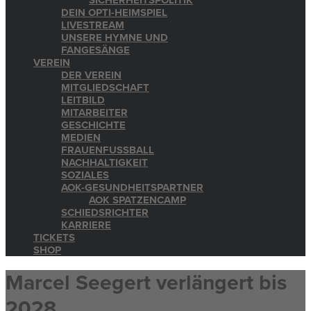
SICHERHEITSPOLITIK
DEIN OPTI-HEIMSPIEL
LIVESTREAM
UNSERE HYMNE UND
FANGESÄNGE
VEREIN
DER VEREIN
MITGLIEDSCHAFT
LEITBILD
MITARBEITER
GESCHICHTE
MEDIEN
FRAUENFUSSBALL
NACHHALTIGKEIT
SOZIALES
AOK-GESUNDHEITSPARTNER
AOK SPATZENCAMP
SCHIEDSRICHTER
KARRIERE
TICKETS
SHOP
Marcel Seegert verlängert bis
2028