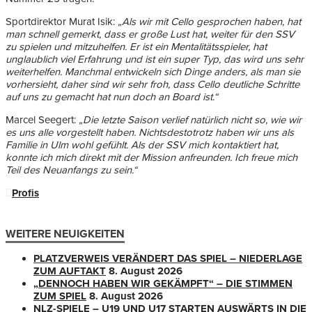
Sportdirektor Murat Isik:
„Als wir mit Cello gesprochen haben, hat
man schnell gemerkt, dass er große Lust hat, weiter für den SSV
zu spielen und mitzuhelfen. Er ist ein Mentalitätsspieler, hat
unglaublich viel Erfahrung und ist ein super Typ, das wird uns sehr
weiterhelfen. Manchmal entwickeln sich Dinge anders, als man sie
vorhersieht, daher sind wir sehr froh, dass Cello deutliche Schritte
auf uns zu gemacht hat nun doch an Board ist.“
Marcel Seegert:
„Die letzte Saison verlief natürlich nicht so, wie wir
es uns alle vorgestellt haben. Nichtsdestotrotz haben wir uns als
Familie in Ulm wohl gefühlt.
Als der SSV mich kontaktiert hat,
konnte ich mich direkt mit der Mission anfreunden.
Ich freue mich
Teil des Neuanfangs zu sein.“
Profis
WEITERE NEUIGKEITEN
PLATZVERWEIS VERÄNDERT DAS SPIEL – NIEDERLAGE
ZUM AUFTAKT
8. August 2026
„DENNOCH HABEN WIR GEKÄMPFT“ – DIE STIMMEN
ZUM SPIEL
8. August 2026
NLZ-SPIELE – U19 UND U17 STARTEN AUSWÄRTS IN DIE