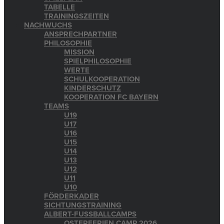
TABELLE
TRAININGSZEITEN
NACHWUCHS
ANSPRECHPARTNER
PHILOSOPHIE
MISSION
SPIELPHILOSOPHIE
WERTE
SCHULKOOPERATION
KINDERSCHUTZ
KOOPERATION FC BAYERN
TEAMS
U19
U17
U16
U15
U14
U13
U12
U11
U10
FÖRDERKADER
SICHTUNGSTRAINING
ALBERT-FUSSBALLCAMPS
OSTERFERIEN CAMP 2026