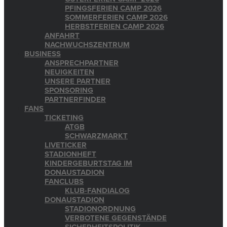
PFINGSFERIEN CAMP 2026
SOMMERFERIEN CAMP 2026
HERBSTFERIEN CAMP 2026
ANFAHRT
NACHWUCHSZENTRUM
BUSINESS
ANSPRECHPARTNER
NEUIGKEITEN
UNSERE PARTNER
SPONSORING
PARTNERFINDER
FANS
TICKETING
ATGB
SCHWARZMARKT
LIVETICKER
STADIONHEFT
KINDERGEBURTSTAG IM
DONAUSTADION
FANCLUBS
KLUB-FANDIALOG
DONAUSTADION
STADIONORDNUNG
VERBOTENE GEGENSTÄNDE