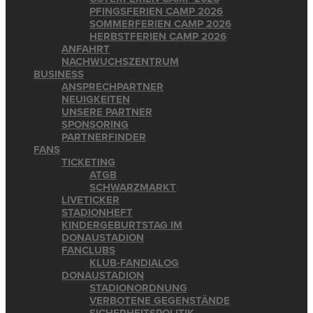
PFINGSFERIEN CAMP 2026
SOMMERFERIEN CAMP 2026
HERBSTFERIEN CAMP 2026
ANFAHRT
NACHWUCHSZENTRUM
BUSINESS
ANSPRECHPARTNER
NEUIGKEITEN
UNSERE PARTNER
SPONSORING
PARTNERFINDER
FANS
TICKETING
ATGB
SCHWARZMARKT
LIVETICKER
STADIONHEFT
KINDERGEBURTSTAG IM
DONAUSTADION
FANCLUBS
KLUB-FANDIALOG
DONAUSTADION
STADIONORDNUNG
VERBOTENE GEGENSTÄNDE