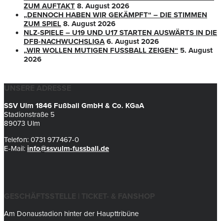
ZUM AUFTAKT
8. August 2026
„DENNOCH HABEN WIR GEKÄMPFT“ – DIE STIMMEN
ZUM SPIEL
8. August 2026
NLZ-SPIELE – U19 UND U17 STARTEN AUSWÄRTS IN DIE
DFB-NACHWUCHSLIGA
6. August 2026
„WIR WOLLEN MUTIGEN FUSSBALL ZEIGEN“
5. August
2026
UNSERE ADRESSE
SSV Ulm 1846 Fußball GmbH & Co. KGaA
Stadionstraße 5
89073 Ulm
Telefon: 0731 977467-0
E-Mail:
info@ssvulm-fussball.de
GESCHÄFTSSTELLE | TICKET- & FANSHOP
Am Donaustadion hinter der Haupttribüne