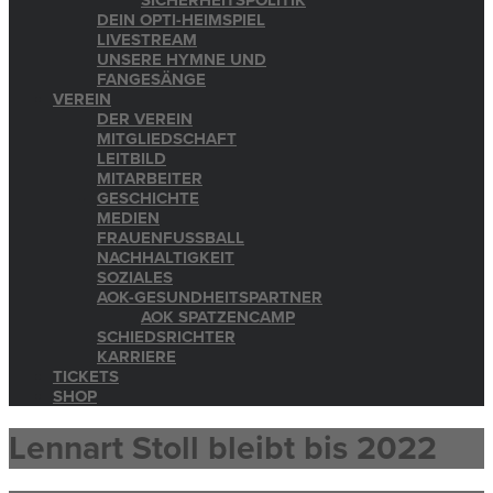
SICHERHEITSPOLITIK
DEIN OPTI-HEIMSPIEL
LIVESTREAM
UNSERE HYMNE UND
FANGESÄNGE
VEREIN
DER VEREIN
MITGLIEDSCHAFT
LEITBILD
MITARBEITER
GESCHICHTE
MEDIEN
FRAUENFUSSBALL
NACHHALTIGKEIT
SOZIALES
AOK-GESUNDHEITSPARTNER
AOK SPATZENCAMP
SCHIEDSRICHTER
KARRIERE
TICKETS
SHOP
Lennart Stoll bleibt bis 2022