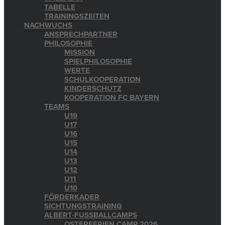
TABELLE
TRAININGSZEITEN
NACHWUCHS
ANSPRECHPARTNER
PHILOSOPHIE
MISSION
SPIELPHILOSOPHIE
WERTE
SCHULKOOPERATION
KINDERSCHUTZ
KOOPERATION FC BAYERN
TEAMS
U19
U17
U16
U15
U14
U13
U12
U11
U10
FÖRDERKADER
SICHTUNGSTRAINING
ALBERT-FUSSBALLCAMPS
OSTERFERIEN CAMP 2026