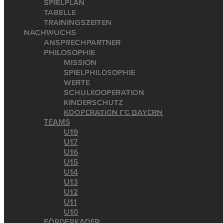
SPIELPLAN
TABELLE
TRAININGSZEITEN
NACHWUCHS
ANSPRECHPARTNER
PHILOSOPHIE
MISSION
SPIELPHILOSOPHIE
WERTE
SCHULKOOPERATION
KINDERSCHUTZ
KOOPERATION FC BAYERN
TEAMS
U19
U17
U16
U15
U14
U13
U12
U11
U10
FÖRDERKADER