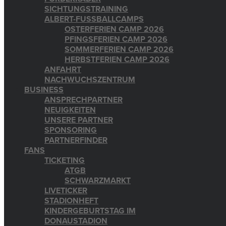
SICHTUNGSTRAINING
ALBERT-FUSSBALLCAMPS
OSTERFERIEN CAMP 2026
PFINGSFERIEN CAMP 2026
SOMMERFERIEN CAMP 2026
HERBSTFERIEN CAMP 2026
ANFAHRT
NACHWUCHSZENTRUM
BUSINESS
ANSPRECHPARTNER
NEUIGKEITEN
UNSERE PARTNER
SPONSORING
PARTNERFINDER
FANS
TICKETING
ATGB
SCHWARZMARKT
LIVETICKER
STADIONHEFT
KINDERGEBURTSTAG IM
DONAUSTADION