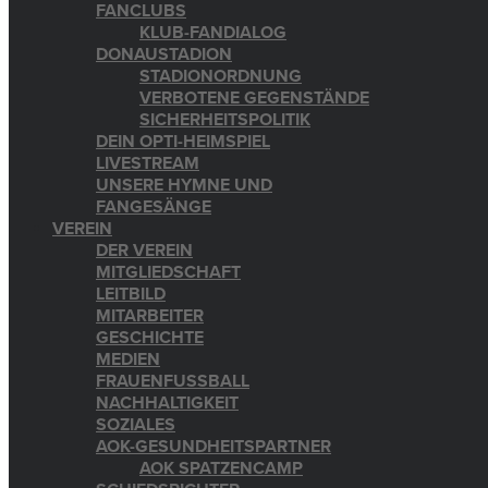
FANCLUBS
KLUB-FANDIALOG
DONAUSTADION
STADIONORDNUNG
VERBOTENE GEGENSTÄNDE
SICHERHEITSPOLITIK
DEIN OPTI-HEIMSPIEL
LIVESTREAM
UNSERE HYMNE UND
FANGESÄNGE
VEREIN
DER VEREIN
MITGLIEDSCHAFT
LEITBILD
MITARBEITER
GESCHICHTE
MEDIEN
FRAUENFUSSBALL
NACHHALTIGKEIT
SOZIALES
AOK-GESUNDHEITSPARTNER
AOK SPATZENCAMP