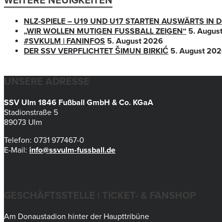
WEITERE NEUIGKEITEN
NLZ-SPIELE – U19 UND U17 STARTEN AUSWÄRTS IN
„WIR WOLLEN MUTIGEN FUSSBALL ZEIGEN“
5. Augus
#SVKULM | FANINFOS
5. August 2026
DER SSV VERPFLICHTET ŠIMUN BIRKIĆ
5. August 20
UNSERE ADRESSE
SSV Ulm 1846 Fußball GmbH & Co. KGaA
Stadionstraße 5
89073 Ulm
Telefon: 0731 977467-0
E-Mail:
info@ssvulm-fussball.de
GESCHÄFTSSTELLE | TICKET- & FANSHOP
Am Donaustadion hinter der Haupttribüne