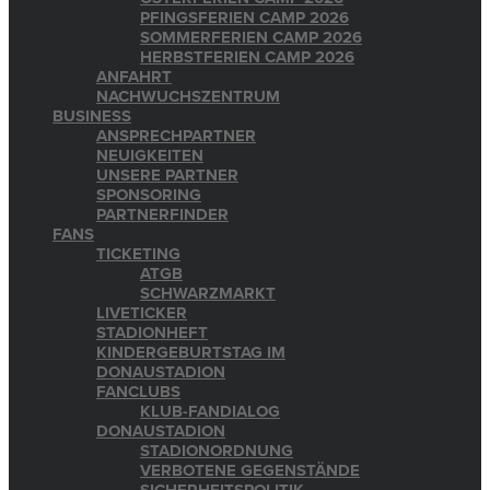
PFINGSFERIEN CAMP 2026
SOMMERFERIEN CAMP 2026
HERBSTFERIEN CAMP 2026
ANFAHRT
NACHWUCHSZENTRUM
BUSINESS
ANSPRECHPARTNER
NEUIGKEITEN
UNSERE PARTNER
SPONSORING
PARTNERFINDER
FANS
TICKETING
ATGB
SCHWARZMARKT
LIVETICKER
STADIONHEFT
KINDERGEBURTSTAG IM
DONAUSTADION
FANCLUBS
KLUB-FANDIALOG
DONAUSTADION
STADIONORDNUNG
VERBOTENE GEGENSTÄNDE