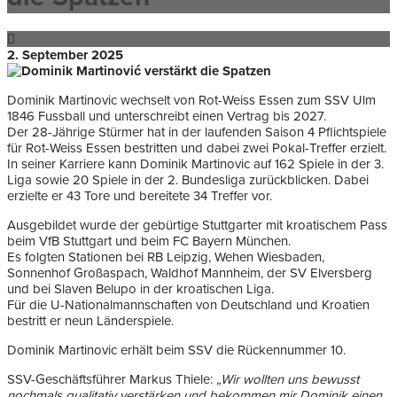
2. September 2025
Dominik Martinovic wechselt von Rot-Weiss Essen zum SSV Ulm
1846 Fussball und unterschreibt einen Vertrag bis 2027.
Der 28-Jährige Stürmer hat in der laufenden Saison 4 Pflichtspiele
für Rot-Weiss Essen bestritten und dabei zwei Pokal-Treffer erzielt.
In seiner Karriere kann Dominik Martinovic auf 162 Spiele in der 3.
Liga sowie 20 Spiele in der 2. Bundesliga zurückblicken. Dabei
erzielte er 43 Tore und bereitete 34 Treffer vor.
Ausgebildet wurde der gebürtige Stuttgarter mit kroatischem Pass
beim VfB Stuttgart und beim FC Bayern München.
Es folgten Stationen bei RB Leipzig, Wehen Wiesbaden,
Sonnenhof Großaspach, Waldhof Mannheim, der SV Elversberg
und bei Slaven Belupo in der kroatischen Liga.
Für die U-Nationalmannschaften von Deutschland und Kroatien
bestritt er neun Länderspiele.
Dominik Martinovic erhält beim SSV die Rückennummer 10.
SSV-Geschäftsführer Markus Thiele:
„Wir wollten uns bewusst
nochmals qualitativ verstärken und bekommen mir Dominik einen