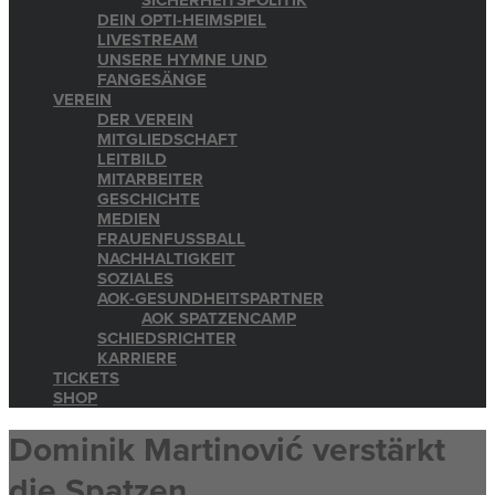
SICHERHEITSPOLITIK
DEIN OPTI-HEIMSPIEL
LIVESTREAM
UNSERE HYMNE UND
FANGESÄNGE
VEREIN
DER VEREIN
MITGLIEDSCHAFT
LEITBILD
MITARBEITER
GESCHICHTE
MEDIEN
FRAUENFUSSBALL
NACHHALTIGKEIT
SOZIALES
AOK-GESUNDHEITSPARTNER
AOK SPATZENCAMP
SCHIEDSRICHTER
KARRIERE
TICKETS
SHOP
Dominik Martinović verstärkt
die Spatzen