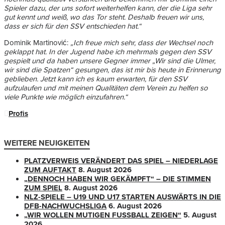
Spieler dazu, der uns sofort weiterhelfen kann, der die Liga sehr
gut kennt und weiß, wo das Tor steht. Deshalb freuen wir uns,
dass er sich für den SSV entschieden hat.“
Dominik Martinović:
„Ich freue mich sehr, dass der Wechsel noch
geklappt hat. In der Jugend habe ich mehrmals gegen den SSV
gespielt und da haben unsere Gegner immer „Wir sind die Ulmer,
wir sind die Spatzen“ gesungen, das ist mir bis heute in Erinnerung
geblieben. Jetzt kann ich es kaum erwarten, für den SSV
aufzulaufen und mit meinen Qualitäten dem Verein zu helfen so
viele Punkte wie möglich einzufahren.“
Profis
WEITERE NEUIGKEITEN
PLATZVERWEIS VERÄNDERT DAS SPIEL – NIEDERLAGE
ZUM AUFTAKT
8. August 2026
„DENNOCH HABEN WIR GEKÄMPFT“ – DIE STIMMEN
ZUM SPIEL
8. August 2026
NLZ-SPIELE – U19 UND U17 STARTEN AUSWÄRTS IN DIE
DFB-NACHWUCHSLIGA
6. August 2026
„WIR WOLLEN MUTIGEN FUSSBALL ZEIGEN“
5. August
2026