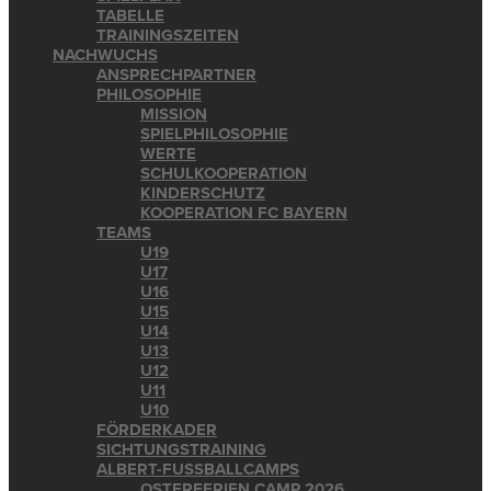
TABELLE
TRAININGSZEITEN
NACHWUCHS
ANSPRECHPARTNER
PHILOSOPHIE
MISSION
SPIELPHILOSOPHIE
WERTE
SCHULKOOPERATION
KINDERSCHUTZ
KOOPERATION FC BAYERN
TEAMS
U19
U17
U16
U15
U14
U13
U12
U11
U10
FÖRDERKADER
SICHTUNGSTRAINING
ALBERT-FUSSBALLCAMPS
OSTERFERIEN CAMP 2026