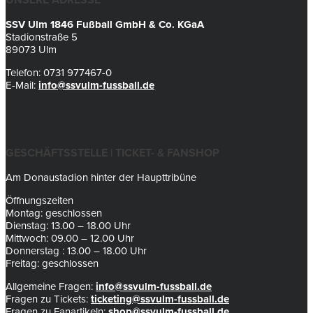
UNSERE ADRESSE
SSV Ulm 1846 Fußball GmbH & Co. KGaA
Stadionstraße 5
89073 Ulm
Telefon: 0731 977467-0
E-Mail:
info@ssvulm-fussball.de
GESCHÄFTSSTELLE | TICKET- & FANSHOP
Am Donaustadion hinter der Haupttribüne
Öffnungszeiten
Montag: geschlossen
Dienstag: 13.00 – 18.00 Uhr
Mittwoch: 09.00 – 12.00 Uhr
Donnerstag : 13.00 – 18.00 Uhr
Freitag: geschlossen
Allgemeine Fragen:
info@ssvulm-fussball.de
Fragen zu Tickets:
ticketing@ssvulm-fussball.de
Fragen zu Fanartikeln:
shop@ssvulm-fussball.de