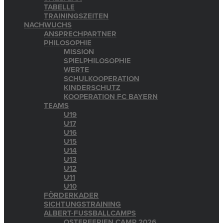
TABELLE
TRAININGSZEITEN
NACHWUCHS
ANSPRECHPARTNER
PHILOSOPHIE
MISSION
SPIELPHILOSOPHIE
WERTE
SCHULKOOPERATION
KINDERSCHUTZ
KOOPERATION FC BAYERN
TEAMS
U19
U17
U16
U15
U14
U13
U12
U11
U10
FÖRDERKADER
SICHTUNGSTRAINING
ALBERT-FUSSBALLCAMPS
OSTERFERIEN CAMP 2026