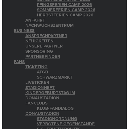
PFINGSFERIEN CAMP 2026
SOMMERFERIEN CAMP 2026
HERBSTFERIEN CAMP 2026
ANFAHRT
NACHWUCHSZENTRUM
BUSINESS
ANSPRECHPARTNER
NEUIGKEITEN
UNSERE PARTNER
SPONSORING
PARTNERFINDER
FANS
TICKETING
ATGB
SCHWARZMARKT
LIVETICKER
STADIONHEFT
KINDERGEBURTSTAG IM
DONAUSTADION
FANCLUBS
KLUB-FANDIALOG
DONAUSTADION
STADIONORDNUNG
VERBOTENE GEGENSTÄNDE