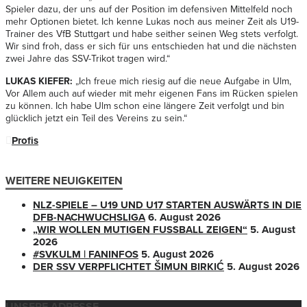
Spieler dazu, der uns auf der Position im defensiven Mittelfeld noch
mehr Optionen bietet. Ich kenne Lukas noch aus meiner Zeit als U19-
Trainer des VfB Stuttgart und habe seither seinen Weg stets verfolgt.
Wir sind froh, dass er sich für uns entschieden hat und die nächsten
zwei Jahre das SSV-Trikot tragen wird.“
LUKAS KIEFER:
„Ich freue mich riesig auf die neue Aufgabe in Ulm,
Vor Allem auch auf wieder mit mehr eigenen Fans im
Rücken spielen
zu können. Ich habe Ulm schon eine längere Zeit verfolgt und bin
glücklich jetzt ein Teil des Vereins zu sein.“
Profis
WEITERE NEUIGKEITEN
NLZ-SPIELE – U19 UND U17 STARTEN AUSWÄRTS IN DIE
DFB-NACHWUCHSLIGA
6. August 2026
„WIR WOLLEN MUTIGEN FUSSBALL ZEIGEN“
5. August
2026
#SVKULM | FANINFOS
5. August 2026
DER SSV VERPFLICHTET ŠIMUN BIRKIĆ
5. August 2026