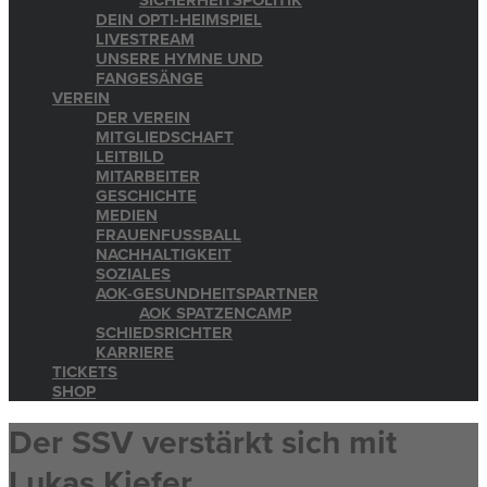
SICHERHEITSPOLITIK
DEIN OPTI-HEIMSPIEL
LIVESTREAM
UNSERE HYMNE UND
FANGESÄNGE
VEREIN
DER VEREIN
MITGLIEDSCHAFT
LEITBILD
MITARBEITER
GESCHICHTE
MEDIEN
FRAUENFUSSBALL
NACHHALTIGKEIT
SOZIALES
AOK-GESUNDHEITSPARTNER
AOK SPATZENCAMP
SCHIEDSRICHTER
KARRIERE
TICKETS
SHOP
Der SSV verstärkt sich mit
Lukas Kiefer