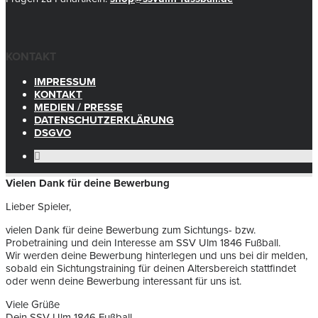
KONTAKT
IMPRESSUM
KONTAKT
MEDIEN / PRESSE
DATENSCHUTZERKLÄRUNG
DSGVO
Vielen Dank für deine Bewerbung
Lieber Spieler,
vielen Dank für deine Bewerbung zum Sichtungs- bzw.
Probetraining und dein Interesse am SSV Ulm 1846 Fußball.
Wir werden deine Bewerbung hinterlegen und uns bei dir melden,
sobald ein Sichtungstraining für deinen Altersbereich stattfindet
oder wenn deine Bewerbung interessant für uns ist.
Viele Grüße
Dein SSV Ulm 1846 Fußball