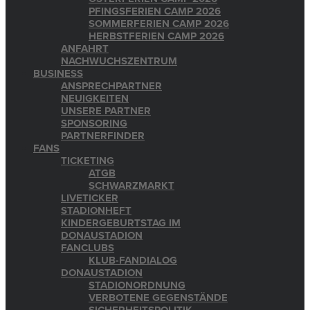
PFINGSFERIEN CAMP 2026
SOMMERFERIEN CAMP 2026
HERBSTFERIEN CAMP 2026
ANFAHRT
NACHWUCHSZENTRUM
BUSINESS
ANSPRECHPARTNER
NEUIGKEITEN
UNSERE PARTNER
SPONSORING
PARTNERFINDER
FANS
TICKETING
ATGB
SCHWARZMARKT
LIVETICKER
STADIONHEFT
KINDERGEBURTSTAG IM
DONAUSTADION
FANCLUBS
KLUB-FANDIALOG
DONAUSTADION
STADIONORDNUNG
VERBOTENE GEGENSTÄNDE