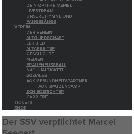
SICHERHEITSPOLITIK
DEIN OPTI-HEIMSPIEL
LIVESTREAM
UNSERE HYMNE UND
FANGESÄNGE
VEREIN
DER VEREIN
MITGLIEDSCHAFT
LEITBILD
MITARBEITER
GESCHICHTE
MEDIEN
FRAUENFUSSBALL
NACHHALTIGKEIT
SOZIALES
AOK-GESUNDHEITSPARTNER
AOK SPATZENCAMP
SCHIEDSRICHTER
KARRIERE
TICKETS
SHOP
Der SSV verpflichtet Marcel
Seegert