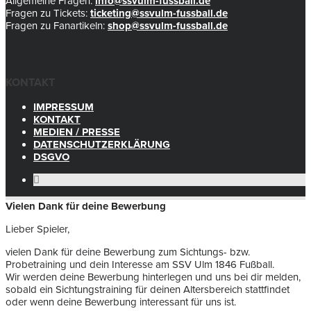
Allgemeine Fragen:
info@ssvulm-fussball.de
Fragen zu Tickets:
ticketing@ssvulm-fussball.de
Fragen zu Fanartikeln:
shop@ssvulm-fussball.de
KONTAKT
IMPRESSUM
KONTAKT
MEDIEN / PRESSE
DATENSCHUTZERKLÄRUNG
DSGVO
Vielen Dank für deine Bewerbung
Lieber Spieler,
vielen Dank für deine Bewerbung zum Sichtungs- bzw.
Probetraining und dein Interesse am SSV Ulm 1846 Fußball.
Wir werden deine Bewerbung hinterlegen und uns bei dir melden,
sobald ein Sichtungstraining für deinen Altersbereich stattfindet
oder wenn deine Bewerbung interessant für uns ist.