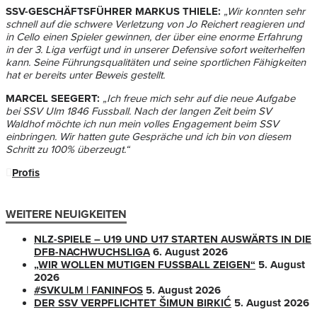
SSV-GESCHÄFTSFÜHRER MARKUS THIELE:
„Wir konnten sehr
schnell auf die schwere Verletzung von Jo Reichert reagieren und
in Cello einen Spieler gewinnen, der über eine enorme Erfahrung
in der 3. Liga verfügt und in unserer Defensive sofort weiterhelfen
kann. Seine Führungsqualitäten und seine sportlichen Fähigkeiten
hat er bereits unter Beweis gestellt.
MARCEL SEEGERT:
„Ich freue mich sehr auf die neue Aufgabe
bei SSV Ulm 1846 Fussball. Nach der langen Zeit beim SV
Waldhof möchte ich nun mein volles Engagement beim SSV
einbringen. Wir hatten gute Gespräche und ich bin von diesem
Schritt zu 100% überzeugt.“
Profis
WEITERE NEUIGKEITEN
NLZ-SPIELE – U19 UND U17 STARTEN AUSWÄRTS IN DIE
DFB-NACHWUCHSLIGA
6. August 2026
„WIR WOLLEN MUTIGEN FUSSBALL ZEIGEN“
5. August
2026
#SVKULM | FANINFOS
5. August 2026
DER SSV VERPFLICHTET ŠIMUN BIRKIĆ
5. August 2026