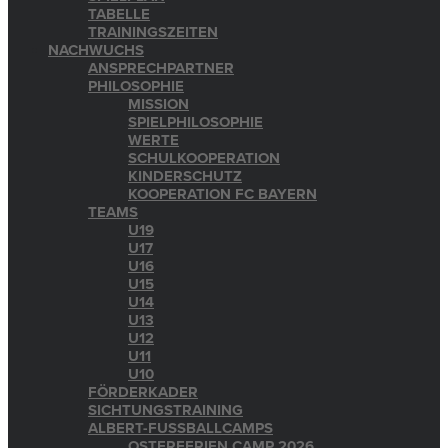
TABELLE
TRAININGSZEITEN
NACHWUCHS
ANSPRECHPARTNER
PHILOSOPHIE
MISSION
SPIELPHILOSOPHIE
WERTE
SCHULKOOPERATION
KINDERSCHUTZ
KOOPERATION FC BAYERN
TEAMS
U19
U17
U16
U15
U14
U13
U12
U11
U10
FÖRDERKADER
SICHTUNGSTRAINING
ALBERT-FUSSBALLCAMPS
OSTERFERIEN CAMP 2026