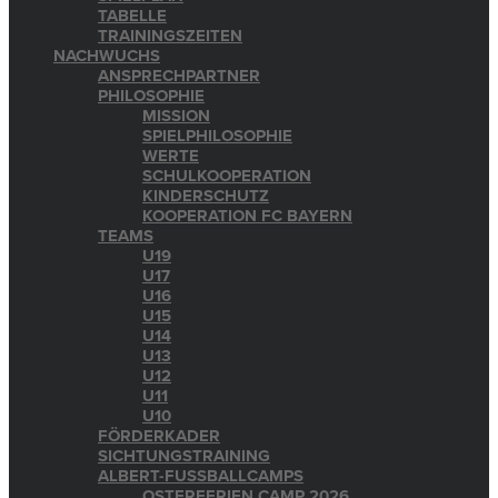
TABELLE
TRAININGSZEITEN
NACHWUCHS
ANSPRECHPARTNER
PHILOSOPHIE
MISSION
SPIELPHILOSOPHIE
WERTE
SCHULKOOPERATION
KINDERSCHUTZ
KOOPERATION FC BAYERN
TEAMS
U19
U17
U16
U15
U14
U13
U12
U11
U10
FÖRDERKADER
SICHTUNGSTRAINING
ALBERT-FUSSBALLCAMPS
OSTERFERIEN CAMP 2026