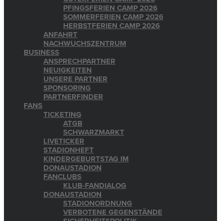
PFINGSFERIEN CAMP 2026
SOMMERFERIEN CAMP 2026
HERBSTFERIEN CAMP 2026
ANFAHRT
NACHWUCHSZENTRUM
BUSINESS
ANSPRECHPARTNER
NEUIGKEITEN
UNSERE PARTNER
SPONSORING
PARTNERFINDER
FANS
TICKETING
ATGB
SCHWARZMARKT
LIVETICKER
STADIONHEFT
KINDERGEBURTSTAG IM
DONAUSTADION
FANCLUBS
KLUB-FANDIALOG
DONAUSTADION
STADIONORDNUNG
VERBOTENE GEGENSTÄNDE