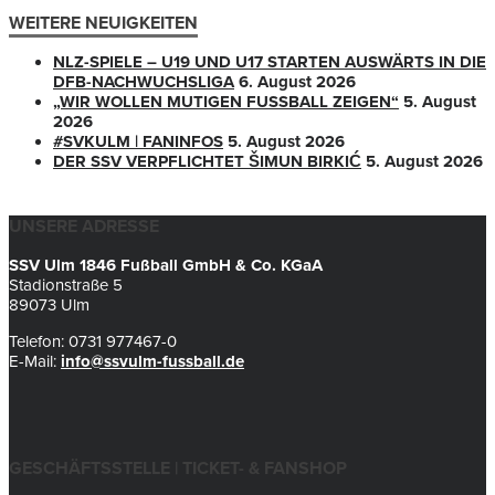
WEITERE NEUIGKEITEN
NLZ-SPIELE – U19 UND U17 STARTEN AUSWÄRTS IN DIE
DFB-NACHWUCHSLIGA
6. August 2026
„WIR WOLLEN MUTIGEN FUSSBALL ZEIGEN“
5. August
2026
#SVKULM | FANINFOS
5. August 2026
DER SSV VERPFLICHTET ŠIMUN BIRKIĆ
5. August 2026
UNSERE ADRESSE
SSV Ulm 1846 Fußball GmbH & Co. KGaA
Stadionstraße 5
89073 Ulm
Telefon: 0731 977467-0
E-Mail:
info@ssvulm-fussball.de
GESCHÄFTSSTELLE | TICKET- & FANSHOP