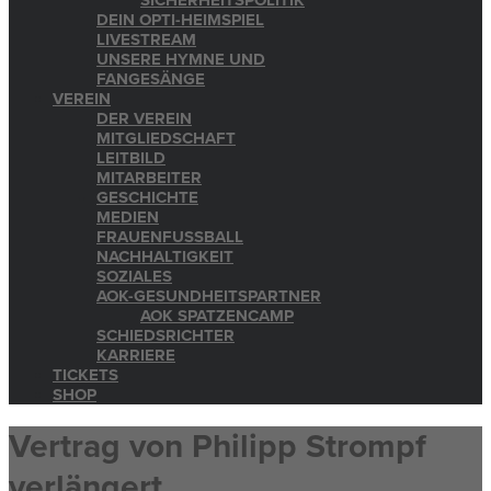
SICHERHEITSPOLITIK
DEIN OPTI-HEIMSPIEL
LIVESTREAM
UNSERE HYMNE UND
FANGESÄNGE
VEREIN
DER VEREIN
MITGLIEDSCHAFT
LEITBILD
MITARBEITER
GESCHICHTE
MEDIEN
FRAUENFUSSBALL
NACHHALTIGKEIT
SOZIALES
AOK-GESUNDHEITSPARTNER
AOK SPATZENCAMP
SCHIEDSRICHTER
KARRIERE
TICKETS
SHOP
Vertrag von Philipp Strompf
verlängert