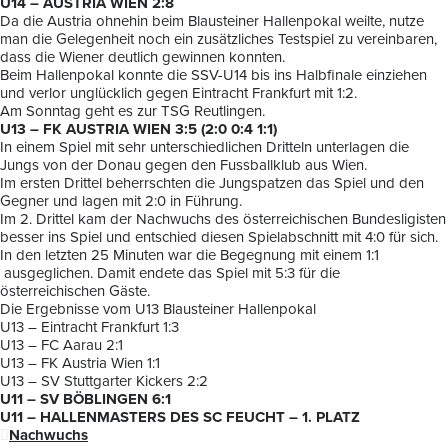
U14 – AUSTRIA WIEN 2:8
Da die Austria ohnehin beim Blausteiner Hallenpokal weilte, nutze
man die Gelegenheit noch ein zusätzliches Testspiel zu vereinbaren,
dass die Wiener deutlich gewinnen konnten.
Beim Hallenpokal konnte die SSV-U14 bis ins Halbfinale einziehen
und verlor unglücklich gegen Eintracht Frankfurt mit 1:2.
Am Sonntag geht es zur TSG Reutlingen.
U13 – FK AUSTRIA WIEN 3:5 (2:0 0:4 1:1)
In einem Spiel mit sehr unterschiedlichen Dritteln unterlagen die
Jungs von der Donau gegen den Fussballklub aus Wien.
Im ersten Drittel beherrschten die Jungspatzen das Spiel und den
Gegner und lagen mit 2:0 in Führung.
Im 2. Drittel kam der Nachwuchs des österreichischen Bundesligisten
besser ins Spiel und entschied diesen Spielabschnitt mit 4:0 für sich.
In den letzten 25 Minuten war die Begegnung mit einem 1:1
ausgeglichen. Damit endete das Spiel mit 5:3 für die
österreichischen Gäste.
Die Ergebnisse vom U13 Blausteiner Hallenpokal
U13 – Eintracht Frankfurt 1:3
U13 – FC Aarau 2:1
U13 – FK Austria Wien 1:1
U13 – SV Stuttgarter Kickers 2:2
U11 – SV BÖBLINGEN 6:1
U11 – HALLENMASTERS DES SC FEUCHT – 1. PLATZ
Nachwuchs