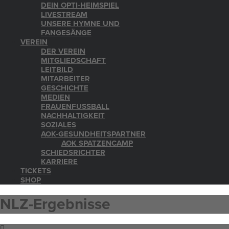
DEIN OPTI-HEIMSPIEL
LIVESTREAM
UNSERE HYMNE UND
FANGESÄNGE
VEREIN
DER VEREIN
MITGLIEDSCHAFT
LEITBILD
MITARBEITER
GESCHICHTE
MEDIEN
FRAUENFUSSBALL
NACHHALTIGKEIT
SOZIALES
AOK-GESUNDHEITSPARTNER
AOK SPATZENCAMP
SCHIEDSRICHTER
KARRIERE
TICKETS
SHOP
NLZ-Ergebnisse