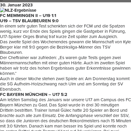
30. Januar 2023
FC MEMMINGEN II – U19 1:1
U19 – TSV BLAUBEUREN 9:0
In einem sehr guten Test schenkten sich der FCM und die Spatzen
wenig, kurz vor Ende des Spiels gingen die Gastgeber in Führung,
U17-Spieler Orges Brahaj traf kurze Zeit später zum Ausgleich.
Das zweite Spiel des Wochenendes gewann die Mannschaft von Kyle
Berger klar mit 9:0 gegen die Bezirksliga-Männer des TSV
Blaubeuren.
Der Cheftrainer war zufrieden: „Es waren gute Tests gegen zwei
Männermannschaften mit einer guten Härte. Auch im zweiten Spiel
haben wir trotz des hohen Ergebnisses guter Erkenntnisse gewinnen
können.“
Auch in dieser Woche stehen zwei Spiele an: Am Donnerstag kommt
die SG Aufheim-Holzschwang nach Ulm und am Sonntag der SV
Ebersbach.
FC BAYERN MÜNCHEN – U17 5:2
Am letzten Samstag des Januars war unsere U17 am Campus des FC
Bayern München zu Gast. Das Spiel wurde in drei 30 minutigen
Dritteln bestritten. Trainer Ismail Gülec hatte 20 Spieler an Bord und
brachte auch alle zum Einsatz. Die Anfangsphase verschlief der SSV,
so dass die Junioren des deutschen Rekordmeisters nach 15 Minuten
mit 3:0 führten. Danach kam man besser ins Spiel und konnte noch