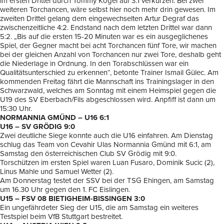
im ersten Drittel durch Tommy Kögel auf 3:1 verkürzen. Bei zwei
weiteren Torchancen, wäre selbst hier noch mehr drin gewesen. Im
zweiten Drittel gelang dem eingewechselten Artur Degraf das
zwischenzeitliche 4:2. Endstand nach dem letzten Drittel war dann
5:2. „Bis auf die ersten 15-20 Minuten war es ein ausgeglichenes
Spiel, der Gegner macht bei acht Torchancen fünf Tore, wir machen
bei der gleichen Anzahl von Torchancen nur zwei Tore, deshalb geht
die Niederlage in Ordnung. In den Torabschlüssen war ein
Qualitätsunterschied zu erkennen“, betonte Trainer Ismail Gülec. Am
kommenden Freitag fährt die Mannschaft ins Trainingslager in den
Schwarzwald, welches am Sonntag mit einem Heimspiel gegen die
U19 des SV Eberbach/Fils abgeschlossen wird. Anpfiff ist dann um
15:30 Uhr.
NORMANNIA GMÜND – U16 6:1
U16 – SV GRÖDIG 9:0
Zwei deutliche Siege konnte auch die U16 einfahren. Am Dienstag
schlug das Team von Cevahir Ulas Normannia Gmünd mit 6:1, am
Samstag den österreichischen Club SV Grödig mit 9:0.
Torschützen im ersten Spiel waren Luan Fusaro, Dominik Sucic (2),
Linus Mahle und Samuel Wetter (2).
Am Donnerstag testet der SSV bei der TSG Ehingen, am Samstag
um 16.30 Uhr gegen den 1. FC Eislingen.
U15 – FSV 08 BIETIGHEIM-BISSINGEN 3:0
Ein ungefährdeter Sieg der U15, die am Samstag ein weiteres
Testspiel beim VfB Stuttgart bestreitet.