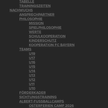
TABELLE
TRAININGSZEITEN
NACHWUCHS
ANSPRECHPARTNER
PHILOSOPHIE
MISSION
SPIELPHILOSOPHIE
WERTE
SCHULKOOPERATION
KINDERSCHUTZ
KOOPERATION FC BAYERN
TEAMS
U19
U17
U16
U15
U14
U13
U12
U11
U10
FÖRDERKADER
SICHTUNGSTRAINING
ALBERT-FUSSBALLCAMPS
OSTERFERIEN CAMP 2026