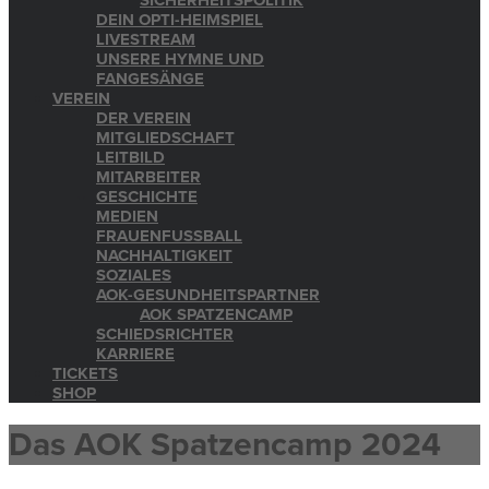
SICHERHEITSPOLITIK
DEIN OPTI-HEIMSPIEL
LIVESTREAM
UNSERE HYMNE UND
FANGESÄNGE
VEREIN
DER VEREIN
MITGLIEDSCHAFT
LEITBILD
MITARBEITER
GESCHICHTE
MEDIEN
FRAUENFUSSBALL
NACHHALTIGKEIT
SOZIALES
AOK-GESUNDHEITSPARTNER
AOK SPATZENCAMP
SCHIEDSRICHTER
KARRIERE
TICKETS
SHOP
Das AOK Spatzencamp 2024