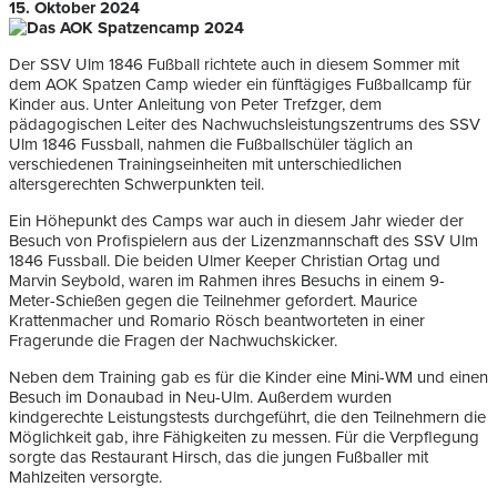
15. Oktober 2024
Der SSV Ulm 1846 Fußball richtete auch in diesem Sommer mit
dem AOK Spatzen Camp wieder ein fünftägiges Fußballcamp für
Kinder aus. Unter Anleitung von Peter Trefzger, dem
pädagogischen Leiter des Nachwuchsleistungszentrums des SSV
Ulm 1846 Fussball, nahmen die Fußballschüler täglich an
verschiedenen Trainingseinheiten mit unterschiedlichen
altersgerechten Schwerpunkten teil.
Ein Höhepunkt des Camps war auch in diesem Jahr wieder der
Besuch von Profispielern aus der Lizenzmannschaft des SSV Ulm
1846 Fussball. Die beiden Ulmer Keeper Christian Ortag und
Marvin Seybold, waren im Rahmen ihres Besuchs in einem 9-
Meter-Schießen gegen die Teilnehmer gefordert. Maurice
Krattenmacher und Romario Rösch beantworteten in einer
Fragerunde die Fragen der Nachwuchskicker.
Neben dem Training gab es für die Kinder eine Mini-WM und einen
Besuch im Donaubad in Neu-Ulm. Außerdem wurden
kindgerechte Leistungstests durchgeführt, die den Teilnehmern die
Möglichkeit gab, ihre Fähigkeiten zu messen. Für die Verpflegung
sorgte das Restaurant Hirsch, das die jungen Fußballer mit
Mahlzeiten versorgte.