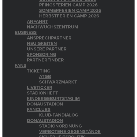
PFINGSFERIEN CAMP 2026
SOMMERFERIEN CAMP 2026
HERBSTFERIEN CAMP 2026
ANFAHRT
NACHWUCHSZENTRUM
BUSINESS
ANSPRECHPARTNER
NEUIGKEITEN
UNSERE PARTNER
SPONSORING
PARTNERFINDER
FANS
TICKETING
ATGB
SCHWARZMARKT
LIVETICKER
STADIONHEFT
KINDERGEBURTSTAG IM
DONAUSTADION
FANCLUBS
KLUB-FANDIALOG
DONAUSTADION
STADIONORDNUNG
VERBOTENE GEGENSTÄNDE