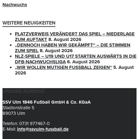
Nachwuchs
WEITERE NEUIGKEITEN
PLATZVERWEIS VERÄNDERT DAS SPIEL – NIEDERLAGE
ZUM AUFTAKT
8. August 2026
„DENNOCH HABEN WIR GEKÄMPFT“ – DIE STIMMEN
ZUM SPIEL
8. August 2026
NLZ-SPIELE – U19 UND U17 STARTEN AUSWÄRTS IN DIE
DFB-NACHWUCHSLIGA
6. August 2026
„WIR WOLLEN MUTIGEN FUSSBALL ZEIGEN“
5. August
2026
UNSERE ADRESSE
SSV Ulm 1846 Fußball GmbH & Co. KGaA
Stadionstraße 5
89073 Ulm
Telefon: 0731 977467-0
E-Mail:
info@ssvulm-fussball.de