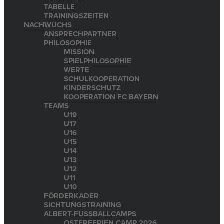
TABELLE
TRAININGSZEITEN
NACHWUCHS
ANSPRECHPARTNER
PHILOSOPHIE
MISSION
SPIELPHILOSOPHIE
WERTE
SCHULKOOPERATION
KINDERSCHUTZ
KOOPERATION FC BAYERN
TEAMS
U19
U17
U16
U15
U14
U13
U12
U11
U10
FÖRDERKADER
SICHTUNGSTRAINING
ALBERT-FUSSBALLCAMPS
OSTERFERIEN CAMP 2026