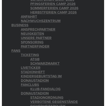
PFINGSFERIEN CAMP 2026
SOMMERFERIEN CAMP 2026
HERBSTFERIEN CAMP 2026
ANFAHRT
NACHWUCHSZENTRUM
BUSINESS
ANSPRECHPARTNER
NEUIGKEITEN
UNSERE PARTNER
SPONSORING
PARTNERFINDER
FANS
TICKETING
ATGB
SCHWARZMARKT
LIVETICKER
STADIONHEFT
KINDERGEBURTSTAG IM
DONAUSTADION
FANCLUBS
KLUB-FANDIALOG
DONAUSTADION
STADIONORDNUNG
VERBOTENE GEGENSTÄNDE