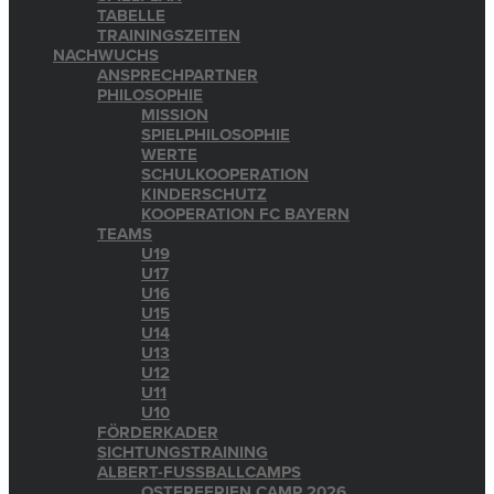
TABELLE
TRAININGSZEITEN
NACHWUCHS
ANSPRECHPARTNER
PHILOSOPHIE
MISSION
SPIELPHILOSOPHIE
WERTE
SCHULKOOPERATION
KINDERSCHUTZ
KOOPERATION FC BAYERN
TEAMS
U19
U17
U16
U15
U14
U13
U12
U11
U10
FÖRDERKADER
SICHTUNGSTRAINING
ALBERT-FUSSBALLCAMPS
OSTERFERIEN CAMP 2026