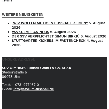
Fans
WEITERE NEUIGKEITEN
„WIR WOLLEN MUTIGEN FUSSBALL ZEIGEN“
5. August
2026
#SVKULM | FANINFOS
5. August 2026
DER SSV VERPFLICHTET ŠIMUN BIRKIĆ
5. August 2026
STUTTGARTER KICKERS IM FAKTENCHECK
4. August
2026
UNSERE ADRESSE
SSV Ulm 1846 Fußball GmbH & Co. KGaA
Stadionstraße 5
89073 Ulm
Telefon: 0731 977467-0
E-Mail:
info@ssvulm-fussball.de