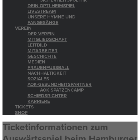
SICHERHEITSPOLITIK
DEIN OPTI-HEIMSPIEL
LIVESTREAM
UNSERE HYMNE UND
FANGESÄNGE
VEREIN
DER VEREIN
MITGLIEDSCHAFT
LEITBILD
MITARBEITER
GESCHICHTE
MEDIEN
FRAUENFUSSBALL
NACHHALTIGKEIT
SOZIALES
AOK-GESUNDHEITSPARTNER
AOK SPATZENCAMP
SCHIEDSRICHTER
KARRIERE
TICKETS
SHOP
Ticketinformationen zum
Auswärtsspiel beim Hamburger